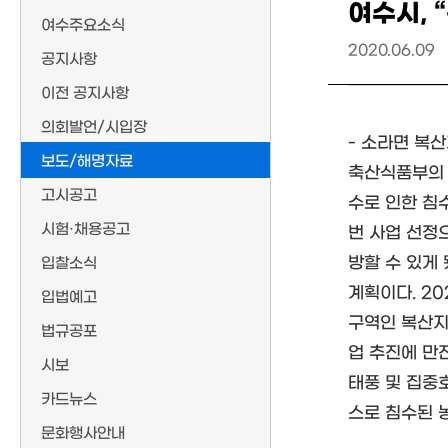
여수시, 
여수주요소식
2020.06.09
공지사항
이전 공지사항
의회발언/시입장
- 소라면 복
보도/해명자료
축산식품부의 
고시공고
수로 인한 침
시험·채용공고
번 사업 선정
방할 수 있게
입찰소식
계획이다. 20
입법예고
구역인 복산지
법규공포
업 추진에 만
시보
태풍 및 집중
카드뉴스
스로 침수된 
문화행사안내