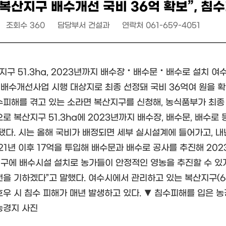
“복산지구 배수개선 국비 36억 확보”, 침
조회수
360
담당부서
건설과
연락처
061-659-4051
산지구 51.3ha, 2023년까지 배수장‧배수문‧배수로 설치 여
배수개선사업 시행 대상지로 최종 선정돼 국비 36억여 원을 확
수피해를 겪고 있는 소라면 복산지구를 신청해, 농식품부가 최종 
으로 복산지구 51.3ha에 2023년까지 배수장, 배수문, 배수
 됐다. 시는 올해 국비가 배정되면 세부 실시설계에 들어가고, 
21년 이후 17억을 투입해 배수문과 배수로 공사를 추진해 202
구에 배수시설 설치로 농가들이 안정적인 영농을 추진할 수 있게
전을 기하겠다”고 말했다. 여수시에서 관리하고 있는 복산지구(
호우 시 침수 피해가 매년 발생하고 있다. ▼ 침수피해를 입은 
농경지 사진