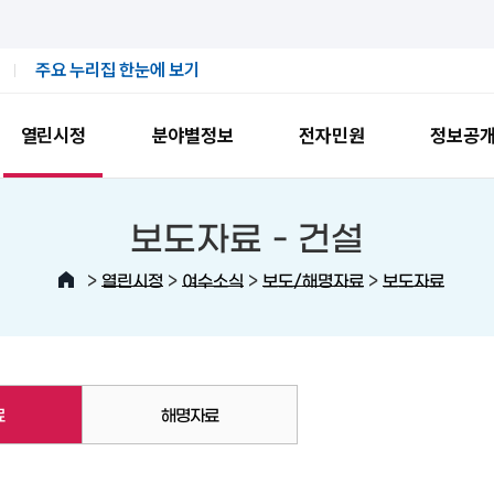
주요 누리집 한눈에 보기
열린시정
분야별정보
전자민원
정보공
보도자료 -
건설
>
>
>
>
열린시정
여수소식
보도/해명자료
보도자료
료
해명자료