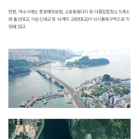
한편, 여수시에는 종포해양공원, 소호동동다리 등 다중집합장소 5개소
와 돌산대교, 이순신대교 등 14개의 교량(대교)이 낚시통제구역으로 지
정돼 있다.