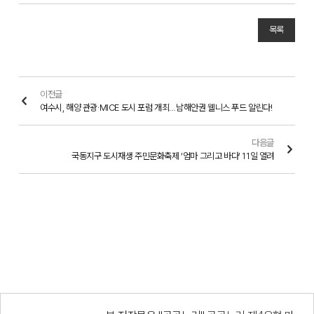
목록
이전글
여수시, 해양 관광·MICE 도시 포럼 개최…남해안권 웰니스 푸드 알린다!
다음글
국동지구 도시재생 주민문화축제 ‘엄마 그리고 바다’ 11일 열려