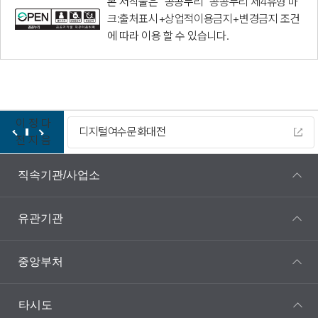
본 저작물은 "공공누리"
공공누리 제4유형 마
크:출처표시+상업적이용금지+변경금지
조건
에 따라 이용 할 수 있습니다.
이
정
다
디지털여수문화대전
전
지
음
직속기관/사업소
유관기관
중앙부처
타시도