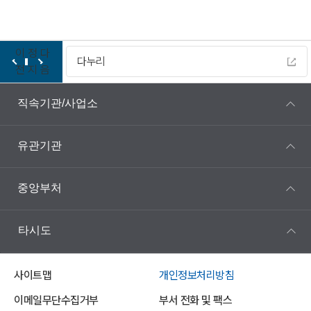
이
정
다
다누리
전
지
음
직속기관/사업소
유관기관
중앙부처
타시도
사이트맵
개인정보처리방침
이메일무단수집거부
부서 전화 및 팩스