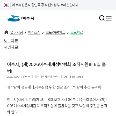
이 누리집은 대한민국 공식 전자정부 누리집입니다.
열린시정
>
여수소식
>
보도/해명자료
>
보도자료
보도자료
해명자료
여수시, (재)2026여수세계섬박람회 조직위원회 8일 출
범!
2023.12.04 / 담당부서 : 섬박람회지원과 / 연락처 : 061-659-3958
섬박람회 성공개최․세부실행 위한 전담 조직…박람회 추진 본격화
여수시(시장 정기명)가 오는 8일 오후 3시 30분 여수문화홀에서 (재)2
026여수세계섬박람회 조직위원회 출범식을 갖고 박람회 추진을 본격
화 한다.