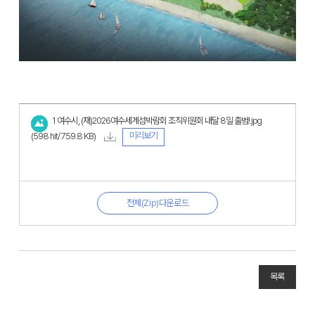
1 여수시, (재)2026여수세계섬박람회 조직위원회 내달 8일 출범!.jpg
미리보기
(598 hit/ 759.8 KB)
전체(Zip)다운로드
목록