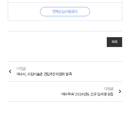
전체(Zip)다운로드
목록
이전글
여수시, 시립미술관 건립추진위원회 발족
다음글
‘여수학숙’ 2024년도 신규 입사생 모집