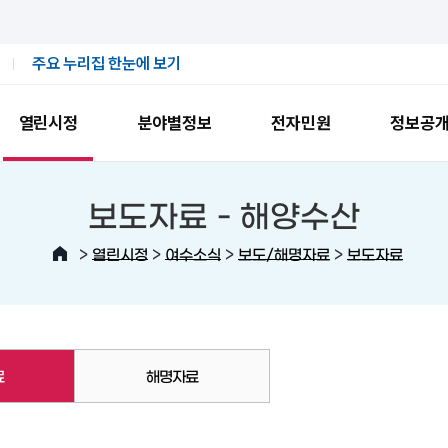
주요 누리집 한눈에 보기
열린시정
분야별정보
전자민원
정보공
보도자료 -
해양수산
>
>
>
>
열린시정
여수소식
보도/해명자료
보도자료
료
해명자료