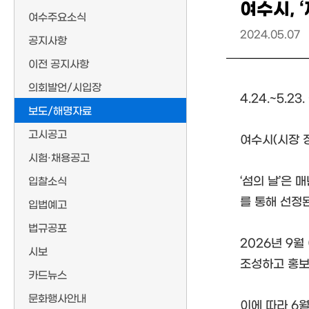
여수시, 
여수주요소식
2024.05.07
공지사항
이전 공지사항
의회발언/시입장
4.24.~5.
보도/해명자료
고시공고
여수시(시장 정
시험·채용공고
‘섬의 날’은
입찰소식
를 통해 선정
입법예고
법규공포
2026년 9월
시보
조성하고 홍보
카드뉴스
문화행사안내
이에 따라 6