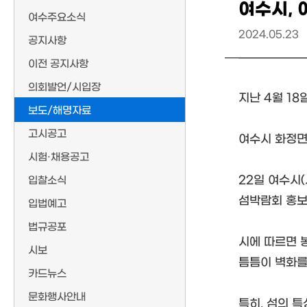
여수시,
여수주요소식
2024.05.23
공지사항
이전 공지사항
의회발언/시입장
지난 4월 18
보도/해명자료
고시공고
여수시 화정면
시험·채용공고
22일 여수시
입찰소식
섬박람회 홍보
입법예고
법규공포
시에 따르면 
시보
틈틈이 벽화를
카드뉴스
문화행사안내
특히, 섬의 