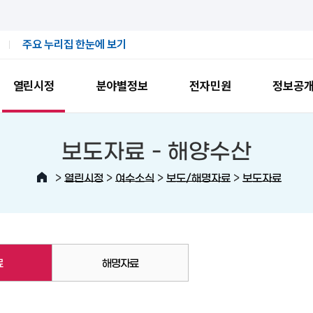
주요 누리집 한눈에 보기
열린시정
분야별정보
전자민원
정보공
보도자료 -
해양수산
>
>
>
>
열린시정
여수소식
보도/해명자료
보도자료
료
해명자료