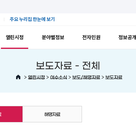
주요 누리집 한눈에 보기
열린시정
분야별정보
전자민원
정보공
보도자료 -
전체
>
>
>
>
열린시정
여수소식
보도/해명자료
보도자료
료
해명자료