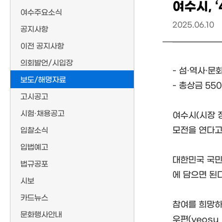
여수시, 
여수주요소식
2025.06.10
공지사항
이전 공지사항
의회발언/시입장
- 섬·역사·문
보도/해명자료
- 총상금 55
고시공고
시험·채용공고
여수시(시장 정
모전을 연다고 
입찰소식
입법예고
대한민국 국민
법규공포
에 담으면 된다
시보
카드뉴스
참여를 희망하
문화행사안내
우편(yeosu