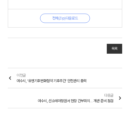
전체(Zip)다운로드
목록
이전글
여수시, ‘유엔기후변화협약 기후주간’ 안전관리 총력
다음글
여수시, 선소테마정원서 현장 간부회의… 개관 준비 점검