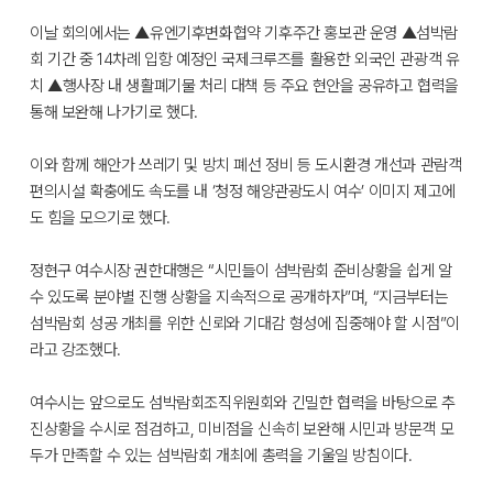
이날 회의에서는 ▲유엔기후변화협약 기후주간 홍보관 운영 ▲섬박람
회 기간 중 14차례 입항 예정인 국제크루즈를 활용한 외국인 관광객 유
치 ▲행사장 내 생활폐기물 처리 대책 등 주요 현안을 공유하고 협력을
통해 보완해 나가기로 했다.
이와 함께 해안가 쓰레기 및 방치 폐선 정비 등 도시환경 개선과 관람객
편의시설 확충에도 속도를 내 ‘청정 해양관광도시 여수’ 이미지 제고에
도 힘을 모으기로 했다.
정현구 여수시장 권한대행은 “시민들이 섬박람회 준비상황을 쉽게 알
수 있도록 분야별 진행 상황을 지속적으로 공개하자”며, “지금부터는
섬박람회 성공 개최를 위한 신뢰와 기대감 형성에 집중해야 할 시점”이
라고 강조했다.
여수시는 앞으로도 섬박람회조직위원회와 긴밀한 협력을 바탕으로 추
진상황을 수시로 점검하고, 미비점을 신속히 보완해 시민과 방문객 모
두가 만족할 수 있는 섬박람회 개최에 총력을 기울일 방침이다.