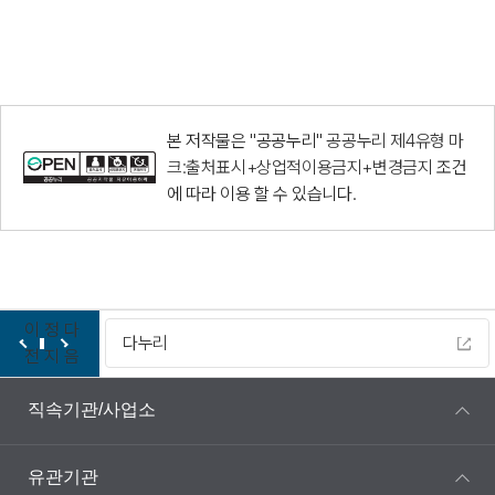
본 저작물은 "공공누리"
공공누리 제4유형 마
크:출처표시+상업적이용금지+변경금지
조건
에 따라 이용 할 수 있습니다.
이
정
다
다누리
전
지
음
직속기관/사업소
유관기관