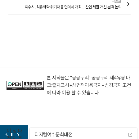
다음글
여수시, 석유화학 위기대응 협의체 개최… 산업 체질 개선 본격 논의
본 저작물은 "공공누리"
공공누리 제4유형 마
크:출처표시+상업적이용금지+변경금지
조건
에 따라 이용 할 수 있습니다.
이
정
다
디지털여수문화대전
전
지
음