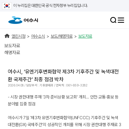
이 누리집은 대한민국 공식 전자정부 누리집입니다.
열린시정
>
여수소식
>
보도/해명자료
>
보도자료
보도자료
해명자료
여수시, ‘유엔기후변화협약 제3차 기후주간 및 녹색대전
환 국제주간’ 최종 점검 박차
2026.04.08 / 담당부서 : 기후생태과 / 연락처 : 061-659-3282
- 시장 권한대행 주재 ‘3차 준비상황 보고회’ 개최… 안전·교통·홍보 등
분야별 집중 점검
여수시가 7일 ‘제3차 유엔기후변화협약(UNFCCC) 기후주간 및 녹색
대전환(GX) 국제주간’의 성공적인 개최를 위해 시장 권한대행 주재로 3