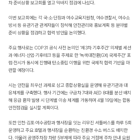
차 준비상황 보고회를 열고 막바지 점검에 나섰다.
이번 보고회에는 각 국·소·단장과 여수교육지원청, 여수경찰서, 여수소
방서 등 유관기관 관계자들이 참석해 안전관리와 홍보계획 등 분야별
준비 상황을 점검하고 협력 방안을 논의했다.
주요 행사로는 COP31 공식 사전 논의인 ‘제3차 기후주간’ 의제별 세션
과 에너지·산업·기후테크 등을 주제로 한 ‘녹색대전환(GX) 국제주간’ 포
럼·전시가 동시에 진행돼 탄소중립 이행을 위한 국제적 협력 기반을 마
련할 예정이다.
시는 안전을 최우선 과제로 삼고 종합상황실을 운영해 유관기관과 대
응체계를 구축했다. 행사 기간에는 구급차 7대와 AED 8대를 분산 배치
해 응급 환자 발생 시 단계별 이송 체계를 가동하며 4월 19일에는 합동
안전점검을 실시할 계획이다.
또한 인천·김포·여수공항과 행사장을 잇는 리무진 셔틀버스를 하루 5회
운영하고 주요 호텔과 행사장을 순환하는 친환경 수소 버스도 배치한
다. 아울러 공영주차장 차량 5부제에 따라 주요 거점에 주차 안내 요원