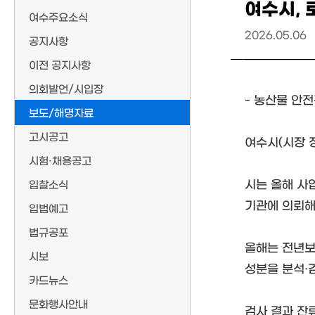
여수시, 
여수주요소식
2026.05.06
공지사항
이전 공지사항
의회발언/시입장
- 농산물 안
보도/해명자료
고시공고
여수시(시장 
시험·채용공고
시는 올해 사
입찰소식
기관에 의뢰해
입법예고
법규공포
올해는 전년보
시보
성분을 분석·
카드뉴스
문화행사안내
검사 결과 잔