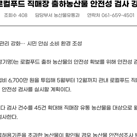
로컬푸드 직매장 출하농산물 안전성 검사 
조회수
408
담당부서
농산물유통과
연락처
061-659-4501
전관리 강화… 시민 안심 소비 환경 조성
정기명)는 로컬푸드 출하 농산물의 안전성 확보를 위해 안전성 
업비 6,700만 원을 투입해 5월부터 12월까지 관내 로컬푸드
 안전성 검사를 실시할 계획이다.
다 검사 건수를 45건 확대해 직매장 유통 농산물을 대상으로 월
검사한다.
류허용기준을 초과한 농산물이 확인될 경우 농산물 안전성조사 