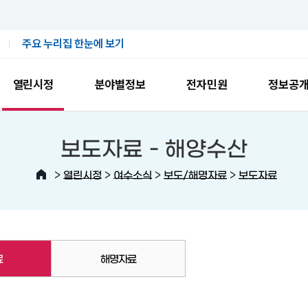
주요 누리집 한눈에 보기
열린시정
분야별정보
전자민원
정보공
보도자료 -
해양수산
>
>
>
>
열린시정
여수소식
보도/해명자료
보도자료
료
해명자료