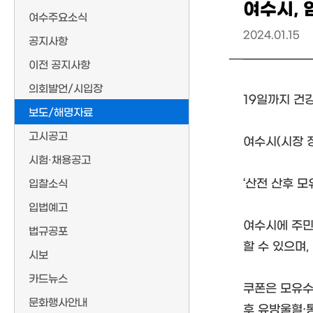
여수시, 
여수주요소식
2024.01.15
공지사항
이전 공지사항
의회발언/시입장
19일까지 건
보도/해명자료
고시공고
여수시(시장 
시험·채용공고
‘산전 산후 
입찰소식
입법예고
여수시에 주민
법규공포
할 수 있으며
시보
카드뉴스
쿠폰은 모유수
문화행사안내
후 유방울혈·