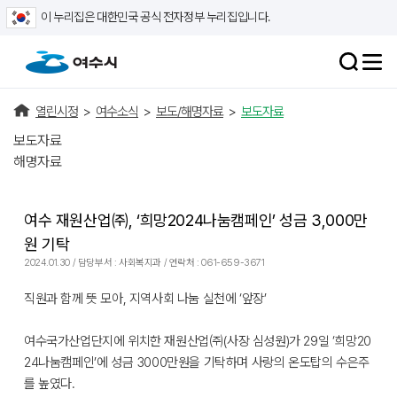
이 누리집은 대한민국 공식 전자정부 누리집입니다.
열린시정
>
여수소식
>
보도/해명자료
>
보도자료
보도자료
해명자료
여수 재원산업㈜, ‘희망2024나눔캠페인’ 성금 3,000만
원 기탁
2024.01.30 / 담당부서 : 사회복지과 / 연락처 : 061-659-3671
직원과 함께 뜻 모아, 지역사회 나눔 실천에 ‘앞장’
여수국가산업단지에 위치한 재원산업㈜(사장 심성원)가 29일 ‘희망20
24나눔캠페인’에 성금 3000만원을 기탁하며 사랑의 온도탑의 수은주
를 높였다.