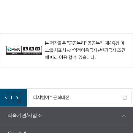
본 저작물은 "공공누리"
공공누리 제4유형 마
크:출처표시+상업적이용금지+변경금지
조건
에 따라 이용 할 수 있습니다.
이
정
다
디지털여수문화대전
전
지
음
직속기관/사업소