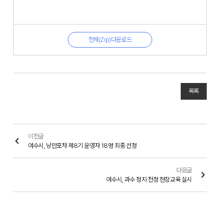
전체(Zip)다운로드
목록
이전글
여수시, 낭만포차 제8기 운영자 18명 최종 선정
다음글
여수시, 과수 정지·전정 현장교육 실시