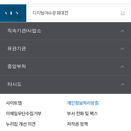
이
정
다
디지털여수문화대전
전
지
음
직속기관/사업소
유관기관
중앙부처
타시도
사이트맵
개인정보처리방침
이메일무단수집거부
부서 전화 및 팩스
누리집 개선 의견
저작권 정책