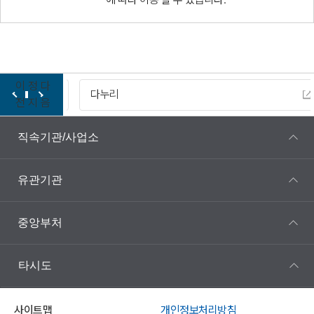
이
정
다
다누리
전
지
음
직속기관/사업소
유관기관
중앙부처
타시도
사이트맵
개인정보처리방침