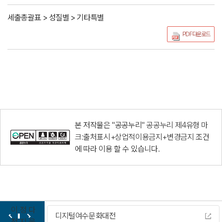
세출총괄표 > 성질별 > 기타특별
PDF다운로드
본 저작물은 "공공누리"
공공누리 제4유형 마
크:출처표시+상업적이용금지+변경금지
조건
에 따라 이용 할 수 있습니다.
이
정
다
디지털여수문화대전
전
지
음