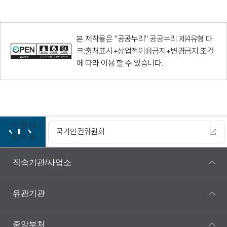
본 저작물은 "공공누리"
공공누리 제4유형 마
크:출처표시+상업적이용금지+변경금지
조건
에 따라 이용 할 수 있습니다.
이
정
다
국가인권위원회
다누리
전
지
음
직속기관/사업소
유관기관
중앙부처