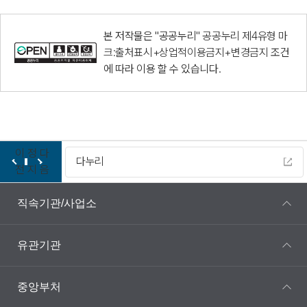
본 저작물은 "공공누리"
공공누리 제4유형 마
크:출처표시+상업적이용금지+변경금지
조건
에 따라 이용 할 수 있습니다.
이
정
다
다누리
전
지
음
직속기관/사업소
유관기관
중앙부처