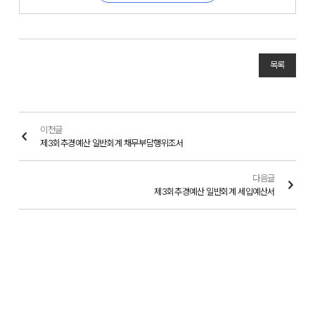
목록
이전글
제3회추경예산 일반회계 채무부담행위조서
다음글
제3회추경예산 일반회계 세입예산서