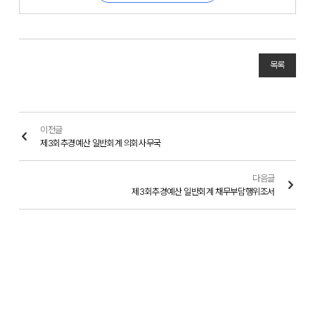
목록
이전글
제3회추경예산 일반회계 의회사무국
다음글
제3회추경예산 일반회계 채무부담행위조서