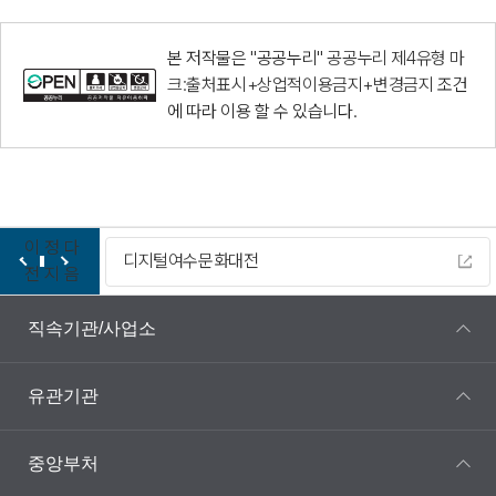
본 저작물은 "공공누리"
공공누리 제4유형 마
크:출처표시+상업적이용금지+변경금지
조건
에 따라 이용 할 수 있습니다.
이
정
다
디지털여수문화대전
전
지
음
직속기관/사업소
유관기관
중앙부처