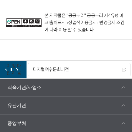
본 저작물은 "공공누리"
공공누리 제4유형 마
크:출처표시+상업적이용금지+변경금지
조건
에 따라 이용 할 수 있습니다.
이
정
다
디지털여수문화대전
전
지
음
직속기관/사업소
유관기관
중앙부처