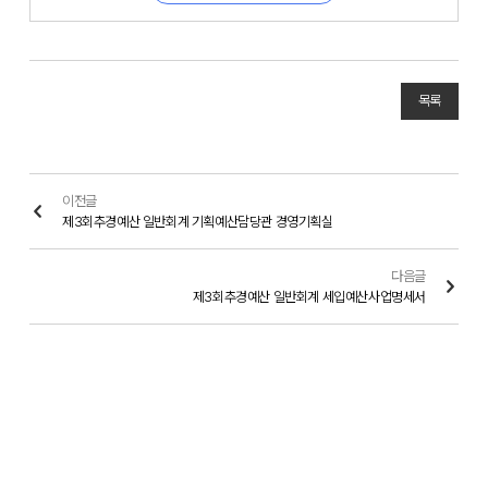
목록
이전글
제3회추경예산 일반회계 기획예산담당관 경영기획실
다음글
제3회추경예산 일반회계 세입예산사업명세서