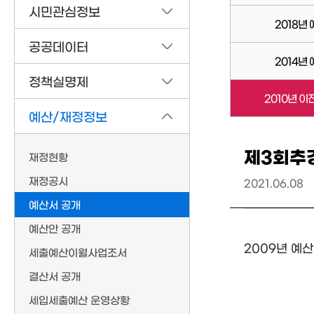
시민관심정보
2018년
공공데이터
2014년
정책실명제
2010년 이
예산/재정정보
제3회추
재정현황
재정공시
2021.06.08
예산서 공개
예산안 공개
2009년 예
세출예산이월사업조서
결산서 공개
세입세출예산 운영상황