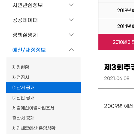
시민관심정보
2018년
공공데이터
2014년
정책실명제
2010년 이
예산/재정정보
제3회추
재정현황
재정공시
2021.06.08
예산서 공개
예산안 공개
2009년 예
세출예산이월사업조서
결산서 공개
세입세출예산 운영상황