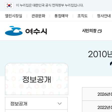
이 누리집은 대한민국 공식 전자정부 누리집입니다.
열린시장실
관광문화
통합예약
조직도
청사안내
시민의창
2010
정보공개
2026년
정보공개
2022년