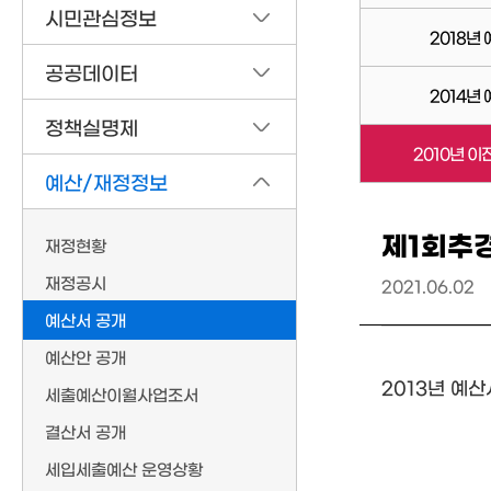
시민관심정보
2018년
공공데이터
2014년
정책실명제
2010년 이
예산/재정정보
제1회추
재정현황
재정공시
2021.06.02
예산서 공개
예산안 공개
2013년 예
세출예산이월사업조서
결산서 공개
세입세출예산 운영상황