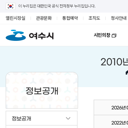
이 누리집은 대한민국 공식 전자정부 누리집입니다.
열린시장실
관광문화
통합예약
조직도
청사안내
시민의창
2010
정보공개
2026년
정보공개
2022년