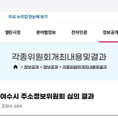
주요 누리집 한눈에 보기
열린시정
분야별정보
전자민원
정보공
각종위원회개최내용및결과
>
>
>
정보공개
정보공개
각종위원회개최내용및결과
 여수시 주소정보위원회 심의 결과
조회수
684