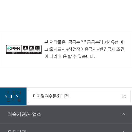
본 저작물은 "공공누리"
공공누리 제4유형 마
크:출처표시+상업적이용금지+변경금지
조건
에 따라 이용 할 수 있습니다.
이
정
다
디지털여수문화대전
전
지
음
직속기관/사업소