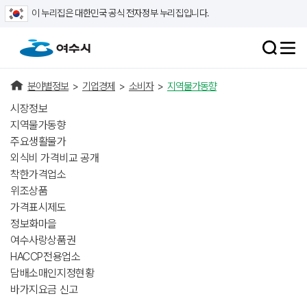
이 누리집은 대한민국 공식 전자정부 누리집입니다.
분야별정보
>
기업경제
>
소비자
>
지역물가동향
시장정보
지역물가동향
주요생활물가
외식비 가격비교 공개
착한가격업소
위조상품
가격표시제도
정보화마을
여수사랑상품권
HACCP전용업소
담배소매인지정현황
바가지요금 신고