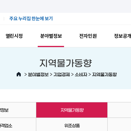
주요 누리집 한눈에 보기
열린시정
분야별정보
전자민원
정보공
지역물가동향
>
>
>
>
분야별정보
기업경제
소비자
지역물가동향
장정보
지역물가동향
가격업소
위조상품