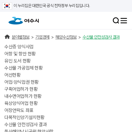
이 누리집은 대한민국 공식 전자정부 누리집입니다.
분야별정보
>
기업경제
>
해양수산정보
>
수산물 안전성검사 결과
수산증 양식사업
어항 및 항만 현황
유인 도서 현황
수산물 가공업체 현황
어선현황
어업·양식업권 현황
구획어업허가 현황
내수면어업허가 현황
육상양식어업 현황
어장연락도 좌표
다목적인양기설치현황
수산물 안전성검사 결과
돌산해양낚시공원 협약사항