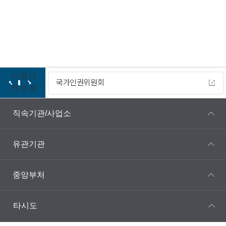
이
정
다
국가인권위원회
전
지
음
직속기관/사업소
유관기관
중앙부처
타시도