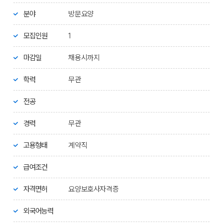
분야
방문요양
모집인원
1
마감일
채용시까지
학력
무관
전공
경력
무관
고용형태
계약직
급여조건
자격면허
요양보호사자격증
외국어능력