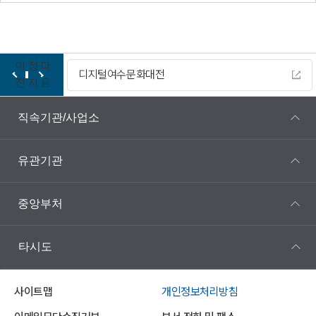
이
정
다
디지털여수문화대전
전
지
음
직속기관/사업소
유관기관
중앙부처
타시도
사이트맵
개인정보처리방침