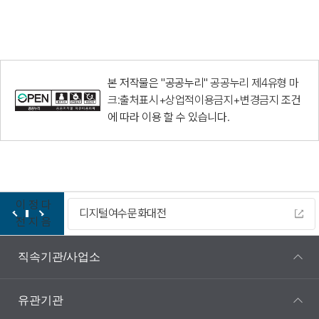
본 저작물은 "공공누리"
공공누리 제4유형 마
크:출처표시+상업적이용금지+변경금지
조건
에 따라 이용 할 수 있습니다.
이
정
다
디지털여수문화대전
전
지
음
직속기관/사업소
유관기관