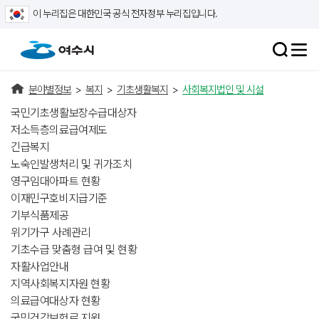
이 누리집은 대한민국 공식 전자정부 누리집입니다.
분야별정보
>
복지
>
기초생활복지
>
사회복지법인 및 시설
국민기초생활보장수급대상자
저소득층의료급여제도
긴급복지
노숙인발생처리 및 귀가조치
영구임대아파트 현황
이재민구호비지급기준
기부식품제공
위기가구 사례관리
기초수급 맞춤형 급여 및 현황
자활사업안내
지역사회복지자원 현황
의료급여대상자 현황
국민건강보험료 지원