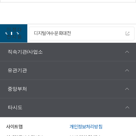
이
정
다
디지털여수문화대전
전
지
음
직속기관/사업소
유관기관
중앙부처
타시도
사이트맵
개인정보처리방침