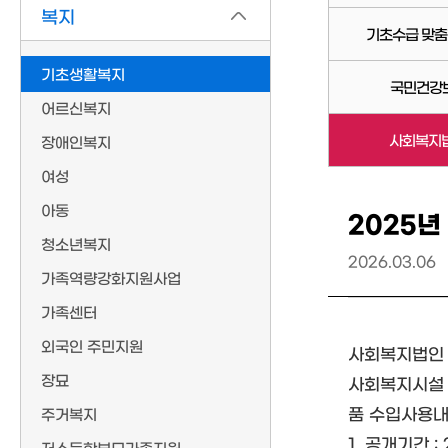
복지
기초수급 맞춤
기초생활복지
국민건강
어르신복지
사회복지법
장애인복지
여성
아동
2025년
청소년복지
2026.03.06
가족역량강화지원사업
가족센터
외국인 주민지원
사회복지법인 
장묘
사회복지시설 
품 수입사용내
주거복지
1. 공개기간 : 2
저소득한부모가족지원