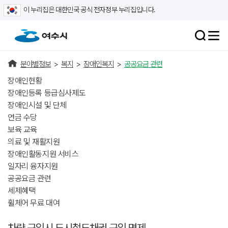
이 누리집은 대한민국 공식 전자정부 누리집입니다.
분야별정보
>
복지
>
장애인복지
>
공공요금 관련
장애인현황
장애인등록 등급심사제도
장애인시설 및 단체
연금 수당
보육 교육
의료 및 재활지원
장애인활동지원 서비스
일자리 융자지원
공공요금 관련
세제혜택
휠체어 무료 대여
차량 구입시 도시철도채권 구입 면제