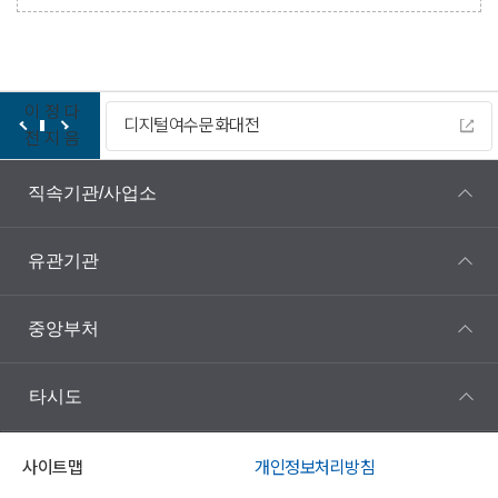
이
정
다
디지털여수문화대전
전
지
음
직속기관/사업소
유관기관
중앙부처
타시도
사이트맵
개인정보처리방침