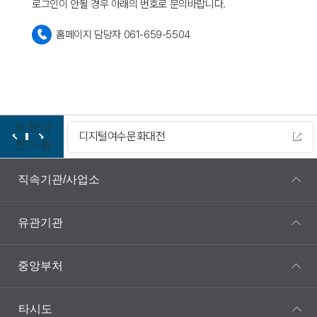
로그인이 안될 경우 아래의 번호로 문의바랍니다.
홈페이지 담당자 061-659-5504
이
정
다
디지털여수문화대전
전
지
음
직속기관/사업소
유관기관
중앙부처
타시도