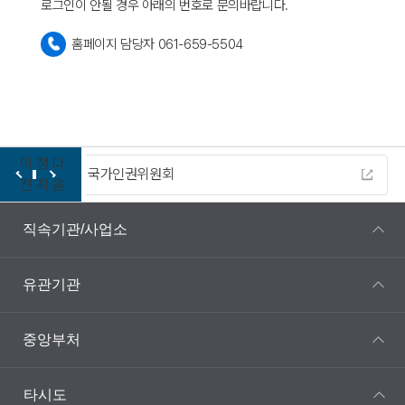
로그인이 안될 경우 아래의 번호로 문의바랍니다.
홈페이지 담당자 061-659-5504
이
정
다
다누리
전
지
음
직속기관/사업소
유관기관
중앙부처
타시도