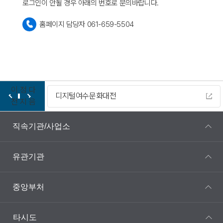
로그인이 안될 경우 아래의 번호로 문의바랍니다.
홈페이지 담당자 061-659-5504
이
정
다
디지털여수문화대전
전
지
음
직속기관/사업소
유관기관
중앙부처
타시도