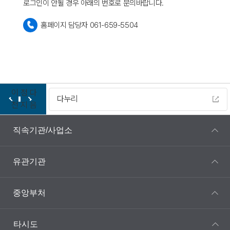
로그인이 안될 경우 아래의 번호로 문의바랍니다.
홈페이지 담당자 061-659-5504
이
정
다
다누리
전
지
음
직속기관/사업소
유관기관
중앙부처
타시도