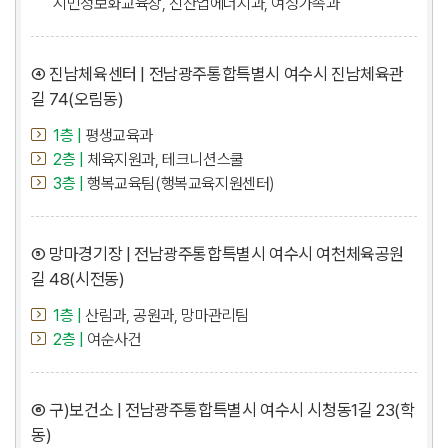
시민정보화교육장, 신산업에너지과, 여성가족과
④ 진남체육센터 | 전남광주통합특별시 여수시 진남체육관
길 74(오림동)
1층 |
평생교육과
2층 |
체육지원과, 테크니션스쿨
3층 |
행복교육팀(행복교육지원센터)
⑤ 망마경기장 | 전남광주통합특별시 여수시 여천체육공원
길 48(시전동)
1층 |
산림과, 공원과, 망마관리팀
2층 |
여순사건
⑥ 구)보건소 | 전남광주통합특별시 여수시 시청동1길 23(학
동)