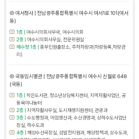
② 여서청사 | 전남광주통합특별시 여수시 여서1로 101(여서
동)
1층 |
여수시의회사무국, 여수시의회
2층 |
여수시의회사무실, 전문위원실
해수청 1층 |
중부민원출장소, 주차차량과(차량등록,차량관
리)
③ 국동임시별관 | 전남광주통합특별시 여수시 신월로 648
(국동)
1층 |
작은도서관, 청소년상담복지센터, 지역자활사업단, 공
동육아나눔터
2층 |
지역자활사무실, 도시재생지원센터, 관광과
3층 |
수도행정과, 어업생산과, 수산경영과, 상하수도사업단
장실, 하수도과
4층 |
해양수산국장실, 섬발전지원과, 해양정책과, 상수도과,