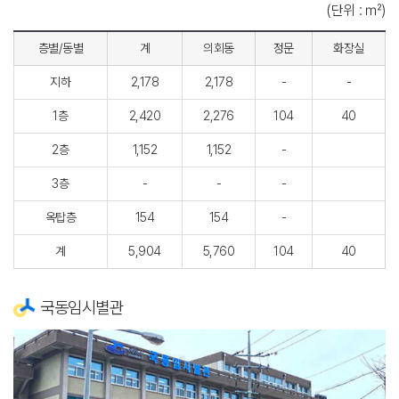
(단위 : ㎡)
층별/동별
계
의회동
정문
화장실
지하
2,178
2,178
-
-
1층
2,420
2,276
104
40
2층
1,152
1,152
-
3층
-
-
-
옥탑층
154
154
-
계
5,904
5,760
104
40
국동임시별관