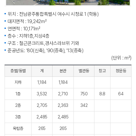
위치 : 전남광주통합특별시 여수시 시청로 1 (학동)
대지면적 : 19,242㎡
연면적 : 10,171㎡
층수 : 지하1층,지상4층
구조 : 철근콘크리트,경사스라브위 기와
준공년도: '80(신축), '90(증축), '13(증축)
(단위 : ㎡)
층별/동별
계
본관
별관동
창고
정문등
지하
1,184
1,184
1층
3,532
2,710
750
8.8
64
2층
2,705
2,363
342
3층
2,485
2,485
옥탑층
265
265