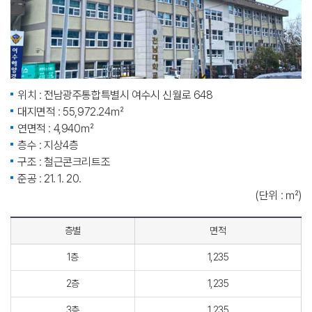
위치 : 전남광주통합특별시 여수시 신월로 648
대지면적 : 55,972.24㎡
연면적 : 4,940㎡
층수 : 지상4층
구조 : 철근콘크리트조
준공 : 21. 1. 20.
(단위 : ㎡)
층별
면적
1층
1,235
2층
1,235
3층
1,235