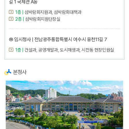
길 1 국제관 A동
1층 |
섬박람회지원과, 섬박람회대책과
2층 |
섬박람회지원단장실
⑩ 임시청사 | 전남광주통합특별시 여수시 웅천11길 7
1층 |
건설과, 공영개발과, 도시재생과, 시전동 현장민원실
본청사