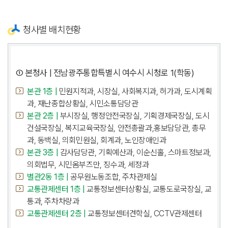
청사별 배치현황
① 본청사 | 전남광주통합특별시 여수시 시청로 1(학동)
본관 1층 |
민원지적과, 시장실, 사회복지과, 허가과, 도시계획
과, 재난종합상황실, 시민소통담당관
본관 2층 |
부시장실, 행정안전국장실, 기획경제국장실, 도시
건설국장실, 복지교육국장실, 안전총괄과,홍보담당관, 총무
과, 동백실, 의회민원실, 회계과, 노인장애인과
본관 3층 |
감사담당관, 기획예산과, 이순신홀, 스마트정보과,
의회법무, 시민옴부즈만, 징수과, 세정과
별관2동 1층 |
공무원노동조합, 주차관제실
교통관제센터 1층 |
교통정보센터상황실, 교통도로국장실, 교
통과, 주차차량과
교통관제센터 2층 |
교통정보센터견학실, CCTV관제센터