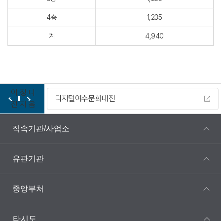
4층
1,235
계
4,940
이
정
다
디지털여수문화대전
전
지
음
직속기관/사업소
유관기관
중앙부처
타시도