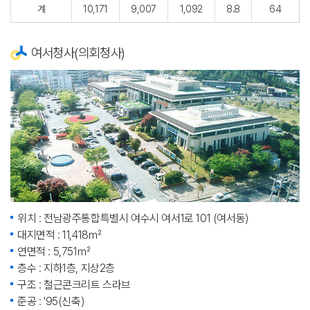
계
10,171
9,007
1,092
8.8
64
여서청사(의회청사)
위치 : 전남광주통합특별시 여수시 여서1로 101 (여서동)
대지면적 : 11,418㎡
연면적 : 5,751㎡
층수 : 지하1층, 지상2층
구조 : 철근콘크리트 스라브
준공 : '95(신축)