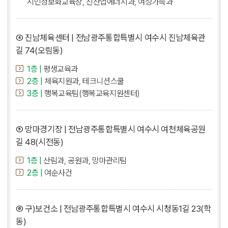
시민정보화교육장, 신산업에너지과, 여성가족과
④ 진남체육센터 | 전남광주통합특별시 여수시 진남체육관
길 74(오림동)
1층 |
평생교육과
2층 |
체육지원과, 테크니션스쿨
3층 |
행복교육팀(행복교육지원센터)
⑤ 망마경기장 | 전남광주통합특별시 여수시 여천체육공원
길 48(시전동)
1층 |
산림과, 공원과, 망마관리팀
2층 |
여순사건
⑥ 구)보건소 | 전남광주통합특별시 여수시 시청동1길 23(학
동)