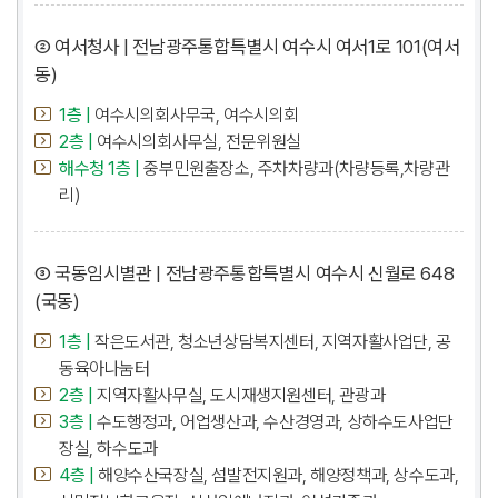
② 여서청사 | 전남광주통합특별시 여수시 여서1로 101(여서
동)
1층 |
여수시의회사무국, 여수시의회
2층 |
여수시의회사무실, 전문위원실
해수청 1층 |
중부민원출장소, 주차차량과(차량등록,차량관
리)
③ 국동임시별관 | 전남광주통합특별시 여수시 신월로 648
(국동)
1층 |
작은도서관, 청소년상담복지센터, 지역자활사업단, 공
동육아나눔터
2층 |
지역자활사무실, 도시재생지원센터, 관광과
3층 |
수도행정과, 어업생산과, 수산경영과, 상하수도사업단
장실, 하수도과
4층 |
해양수산국장실, 섬발전지원과, 해양정책과, 상수도과,