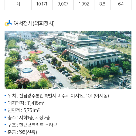
계
10,171
9,007
1,092
8.8
64
여서청사(의회청사)
위치 : 전남광주통합특별시 여수시 여서1로 101 (여서동)
대지면적 : 11,418㎡
연면적 : 5,751㎡
층수 : 지하1층, 지상2층
구조 : 철근콘크리트 스라브
준공 : '95(신축)