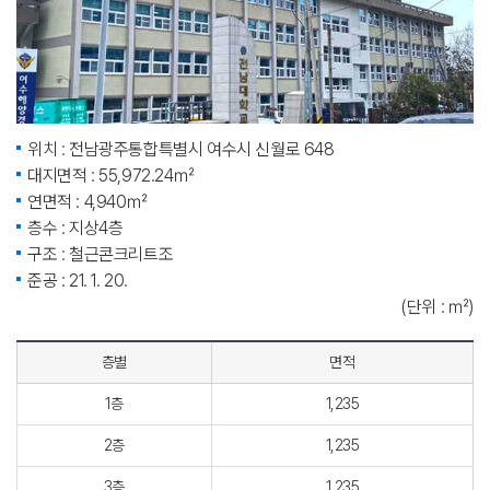
위치 : 전남광주통합특별시 여수시 신월로 648
대지면적 : 55,972.24㎡
연면적 : 4,940㎡
층수 : 지상4층
구조 : 철근콘크리트조
준공 : 21. 1. 20.
(단위 : ㎡)
층별
면적
1층
1,235
2층
1,235
3층
1,235