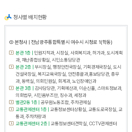
청사별 배치현황
① 본청사 | 전남광주통합특별시 여수시 시청로 1(학동)
본관 1층 |
민원지적과, 시장실, 사회복지과, 허가과, 도시계획
과, 재난종합상황실, 시민소통담당관
본관 2층 |
부시장실, 행정안전국장실, 기획경제국장실, 도시
건설국장실, 복지교육국장실, 안전총괄과,홍보담당관, 총무
과, 동백실, 의회민원실, 회계과, 노인장애인과
본관 3층 |
감사담당관, 기획예산과, 이순신홀, 스마트정보과,
의회법무, 시민옴부즈만, 징수과, 세정과
별관2동 1층 |
공무원노동조합, 주차관제실
교통관제센터 1층 |
교통정보센터상황실, 교통도로국장실, 교
통과, 주차차량과
교통관제센터 2층 |
교통정보센터견학실, CCTV관제센터