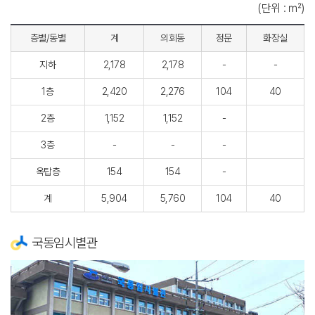
(단위 : ㎡)
층별/동별
계
의회동
정문
화장실
지하
2,178
2,178
-
-
1층
2,420
2,276
104
40
2층
1,152
1,152
-
3층
-
-
-
옥탑층
154
154
-
계
5,904
5,760
104
40
국동임시별관