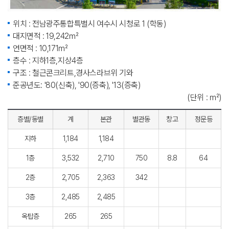
위치 : 전남광주통합특별시 여수시 시청로 1 (학동)
대지면적 : 19,242㎡
연면적 : 10,171㎡
층수 : 지하1층,지상4층
구조 : 철근콘크리트,경사스라브위 기와
준공년도: '80(신축), '90(증축), '13(증축)
(단위 : ㎡)
층별/동별
계
본관
별관동
창고
정문등
지하
1,184
1,184
1층
3,532
2,710
750
8.8
64
2층
2,705
2,363
342
3층
2,485
2,485
옥탑층
265
265