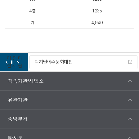
4층
1,235
계
4,940
이
정
다
디지털여수문화대전
전
지
음
직속기관/사업소
유관기관
중앙부처
타시도