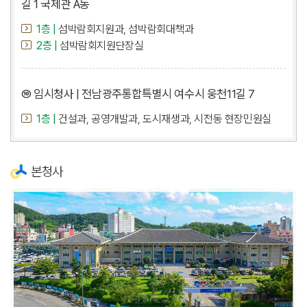
길 1 국제관 A동
1층 |
섬박람회지원과, 섬박람회대책과
2층 |
섬박람회지원단장실
⑩ 임시청사 | 전남광주통합특별시 여수시 웅천11길 7
1층 |
건설과, 공영개발과, 도시재생과, 시전동 현장민원실
본청사