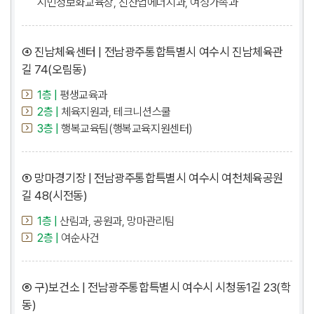
시민정보화교육장, 신산업에너지과, 여성가족과
④ 진남체육센터 | 전남광주통합특별시 여수시 진남체육관
길 74(오림동)
1층 |
평생교육과
2층 |
체육지원과, 테크니션스쿨
3층 |
행복교육팀(행복교육지원센터)
⑤ 망마경기장 | 전남광주통합특별시 여수시 여천체육공원
길 48(시전동)
1층 |
산림과, 공원과, 망마관리팀
2층 |
여순사건
⑥ 구)보건소 | 전남광주통합특별시 여수시 시청동1길 23(학
동)