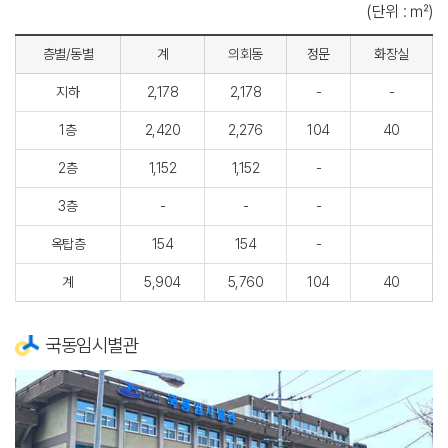
(단위 : ㎡)
층별/동별
계
의회동
정문
화장실
지하
2,178
2,178
-
-
1층
2,420
2,276
104
40
2층
1,152
1,152
-
3층
-
-
-
옥탑층
154
154
-
계
5,904
5,760
104
40
국동임시별관