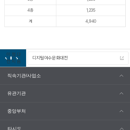
4층
1,235
계
4,940
이
정
다
디지털여수문화대전
전
지
음
직속기관/사업소
유관기관
중앙부처
타시도