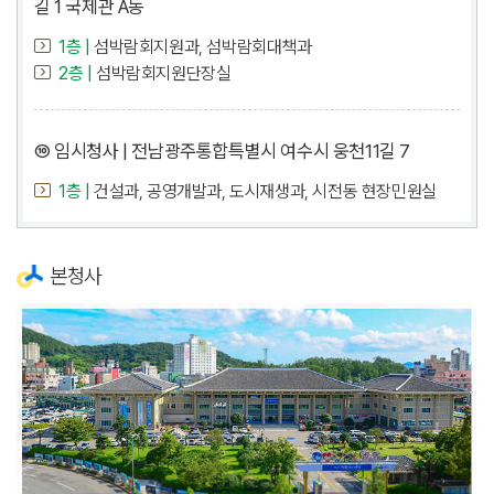
길 1 국제관 A동
1층 |
섬박람회지원과, 섬박람회대책과
2층 |
섬박람회지원단장실
⑩ 임시청사 | 전남광주통합특별시 여수시 웅천11길 7
1층 |
건설과, 공영개발과, 도시재생과, 시전동 현장민원실
본청사