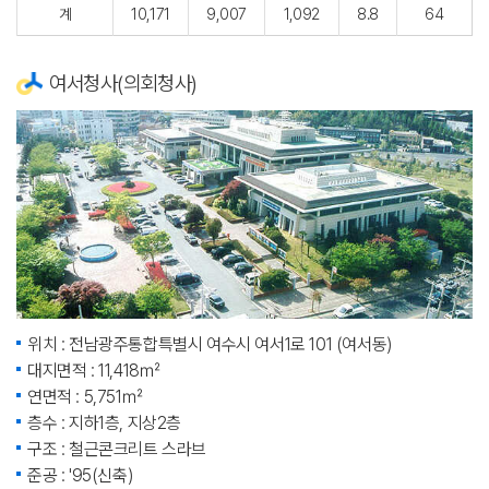
계
10,171
9,007
1,092
8.8
64
여서청사(의회청사)
위치 : 전남광주통합특별시 여수시 여서1로 101 (여서동)
대지면적 : 11,418㎡
연면적 : 5,751㎡
층수 : 지하1층, 지상2층
구조 : 철근콘크리트 스라브
준공 : '95(신축)