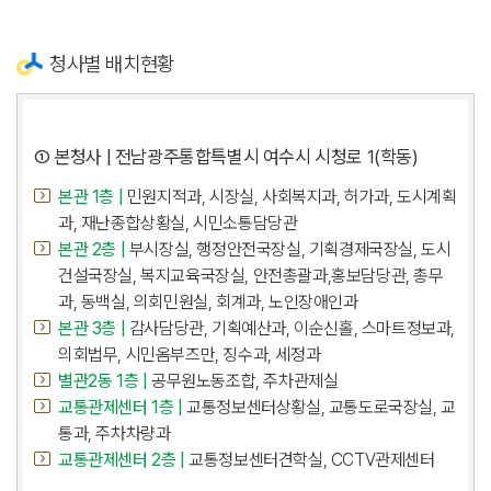
청사별 배치현황
① 본청사 | 전남광주통합특별시 여수시 시청로 1(학동)
본관 1층 |
민원지적과, 시장실, 사회복지과, 허가과, 도시계획
과, 재난종합상황실, 시민소통담당관
본관 2층 |
부시장실, 행정안전국장실, 기획경제국장실, 도시
건설국장실, 복지교육국장실, 안전총괄과,홍보담당관, 총무
과, 동백실, 의회민원실, 회계과, 노인장애인과
본관 3층 |
감사담당관, 기획예산과, 이순신홀, 스마트정보과,
의회법무, 시민옴부즈만, 징수과, 세정과
별관2동 1층 |
공무원노동조합, 주차관제실
교통관제센터 1층 |
교통정보센터상황실, 교통도로국장실, 교
통과, 주차차량과
교통관제센터 2층 |
교통정보센터견학실, CCTV관제센터