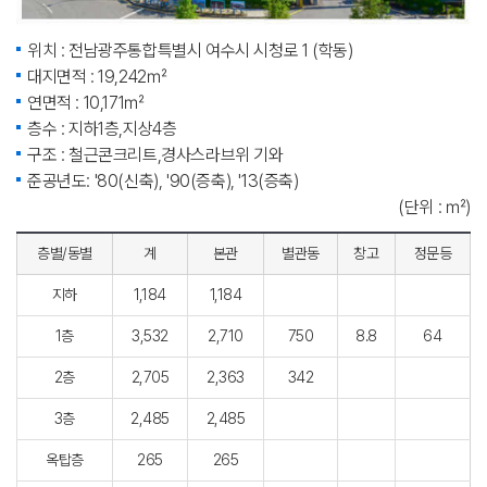
위치 : 전남광주통합특별시 여수시 시청로 1 (학동)
대지면적 : 19,242㎡
연면적 : 10,171㎡
층수 : 지하1층,지상4층
구조 : 철근콘크리트,경사스라브위 기와
준공년도: '80(신축), '90(증축), '13(증축)
(단위 : ㎡)
층별/동별
계
본관
별관동
창고
정문등
지하
1,184
1,184
1층
3,532
2,710
750
8.8
64
2층
2,705
2,363
342
3층
2,485
2,485
옥탑층
265
265