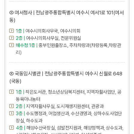
② 여서청사 | 전남광주통합특별시 여수시 여서1로 101(여서
동)
1층 |
여수시의회사무국, 여수시의회
2층 |
여수시의회사무실, 전문위원실
해수청 1층 |
중부민원출장소, 주차차량과(차량등록,차량관
리)
③ 국동임시별관 | 전남광주통합특별시 여수시 신월로 648
(국동)
1층 |
작은도서관, 청소년상담복지센터, 지역자활사업단, 공
동육아나눔터
2층 |
지역자활사무실, 도시재생지원센터, 관광과
3층 |
수도행정과, 어업생산과, 수산경영과, 상하수도사업단
장실, 하수도과
4층 |
해양수산국장실, 섬발전지원과, 해양정책과, 상수도과,