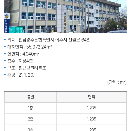
위치 : 전남광주통합특별시 여수시 신월로 648
대지면적 : 55,972.24㎡
연면적 : 4,940㎡
층수 : 지상4층
구조 : 철근콘크리트조
준공 : 21. 1. 20.
(단위 : ㎡)
층별
면적
1층
1,235
2층
1,235
3층
1,235