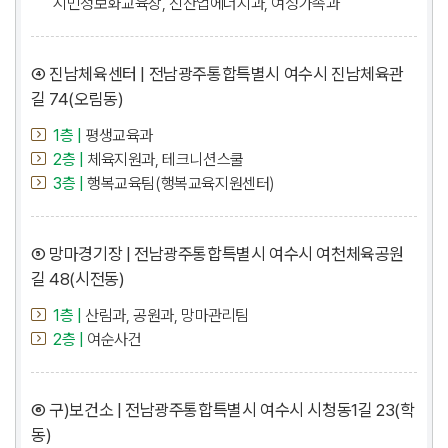
시민정보화교육장, 신산업에너지과, 여성가족과
④ 진남체육센터 | 전남광주통합특별시 여수시 진남체육관
길 74(오림동)
1층 |
평생교육과
2층 |
체육지원과, 테크니션스쿨
3층 |
행복교육팀(행복교육지원센터)
⑤ 망마경기장 | 전남광주통합특별시 여수시 여천체육공원
길 48(시전동)
1층 |
산림과, 공원과, 망마관리팀
2층 |
여순사건
⑥ 구)보건소 | 전남광주통합특별시 여수시 시청동1길 23(학
동)