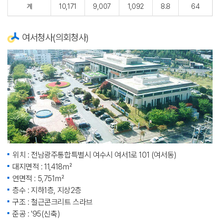
계
10,171
9,007
1,092
8.8
64
여서청사(의회청사)
위치 : 전남광주통합특별시 여수시 여서1로 101 (여서동)
대지면적 : 11,418㎡
연면적 : 5,751㎡
층수 : 지하1층, 지상2층
구조 : 철근콘크리트 스라브
준공 : '95(신축)