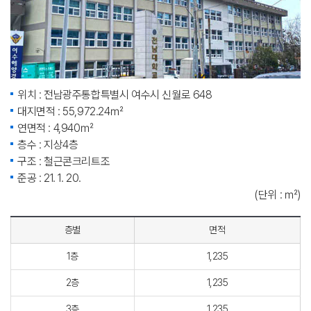
위치 : 전남광주통합특별시 여수시 신월로 648
대지면적 : 55,972.24㎡
연면적 : 4,940㎡
층수 : 지상4층
구조 : 철근콘크리트조
준공 : 21. 1. 20.
(단위 : ㎡)
층별
면적
1층
1,235
2층
1,235
3층
1,235