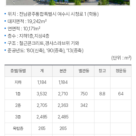
위치 : 전남광주통합특별시 여수시 시청로 1 (학동)
대지면적 : 19,242㎡
연면적 : 10,171㎡
층수 : 지하1층,지상4층
구조 : 철근콘크리트,경사스라브위 기와
준공년도: '80(신축), '90(증축), '13(증축)
(단위 : ㎡)
층별/동별
계
본관
별관동
창고
정문등
지하
1,184
1,184
1층
3,532
2,710
750
8.8
64
2층
2,705
2,363
342
3층
2,485
2,485
옥탑층
265
265