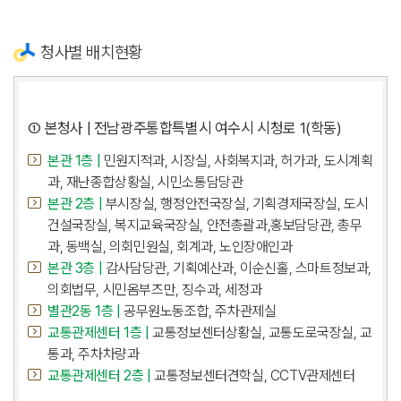
청사별 배치현황
① 본청사 | 전남광주통합특별시 여수시 시청로 1(학동)
본관 1층 |
민원지적과, 시장실, 사회복지과, 허가과, 도시계획
과, 재난종합상황실, 시민소통담당관
본관 2층 |
부시장실, 행정안전국장실, 기획경제국장실, 도시
건설국장실, 복지교육국장실, 안전총괄과,홍보담당관, 총무
과, 동백실, 의회민원실, 회계과, 노인장애인과
본관 3층 |
감사담당관, 기획예산과, 이순신홀, 스마트정보과,
의회법무, 시민옴부즈만, 징수과, 세정과
별관2동 1층 |
공무원노동조합, 주차관제실
교통관제센터 1층 |
교통정보센터상황실, 교통도로국장실, 교
통과, 주차차량과
교통관제센터 2층 |
교통정보센터견학실, CCTV관제센터