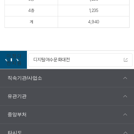
4층
1,235
계
4,940
이
정
다
디지털여수문화대전
전
지
음
직속기관/사업소
유관기관
중앙부처
타시도