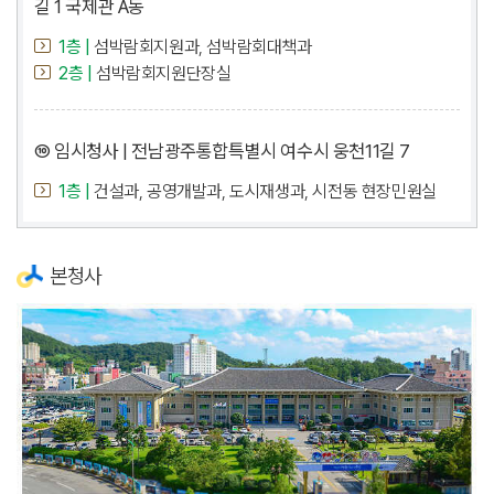
길 1 국제관 A동
1층 |
섬박람회지원과, 섬박람회대책과
2층 |
섬박람회지원단장실
⑩ 임시청사 | 전남광주통합특별시 여수시 웅천11길 7
1층 |
건설과, 공영개발과, 도시재생과, 시전동 현장민원실
본청사