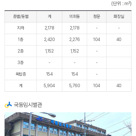
(단위 : ㎡)
층별/동별
계
의회동
정문
화장실
지하
2,178
2,178
-
-
1층
2,420
2,276
104
40
2층
1,152
1,152
-
3층
-
-
-
옥탑층
154
154
-
계
5,904
5,760
104
40
국동임시별관