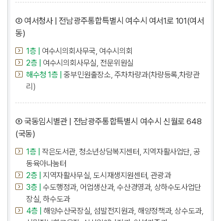
② 여서청사 | 전남광주통합특별시 여수시 여서1로 101(여서
동)
1층 |
여수시의회사무국, 여수시의회
2층 |
여수시의회사무실, 전문위원실
해수청 1층 |
중부민원출장소, 주차차량과(차량등록,차량관
리)
③ 국동임시별관 | 전남광주통합특별시 여수시 신월로 648
(국동)
1층 |
작은도서관, 청소년상담복지센터, 지역자활사업단, 공
동육아나눔터
2층 |
지역자활사무실, 도시재생지원센터, 관광과
3층 |
수도행정과, 어업생산과, 수산경영과, 상하수도사업단
장실, 하수도과
4층 |
해양수산국장실, 섬발전지원과, 해양정책과, 상수도과,