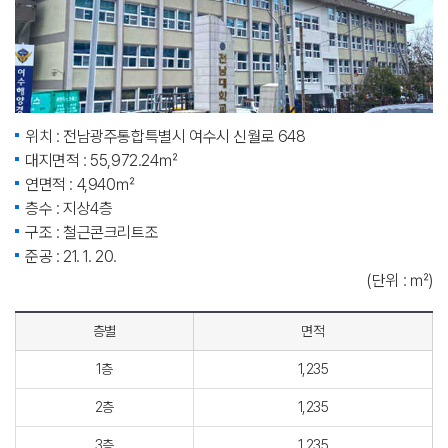
위치 : 전남광주통합특별시 여수시 신월로 648
대지면적 : 55,972.24㎡
연면적 : 4,940㎡
층수 : 지상4층
구조 : 철근콘크리트조
준공 : 21. 1. 20.
(단위 : ㎡)
층별
면적
1층
1,235
2층
1,235
3층
1,235