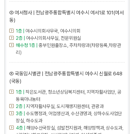
② 여서청사 | 전남광주통합특별시 여수시 여서1로 101(여서
동)
1층 |
여수시의회사무국, 여수시의회
2층 |
여수시의회사무실, 전문위원실
해수청 1층 |
중부민원출장소, 주차차량과(차량등록,차량관
리)
③ 국동임시별관 | 전남광주통합특별시 여수시 신월로 648
(국동)
1층 |
작은도서관, 청소년상담복지센터, 지역자활사업단, 공
동육아나눔터
2층 |
지역자활사무실, 도시재생지원센터, 관광과
3층 |
수도행정과, 어업생산과, 수산경영과, 상하수도사업단
장실, 하수도과
4층 |
해양수산국장실, 섬발전지원과, 해양정책과, 상수도과,