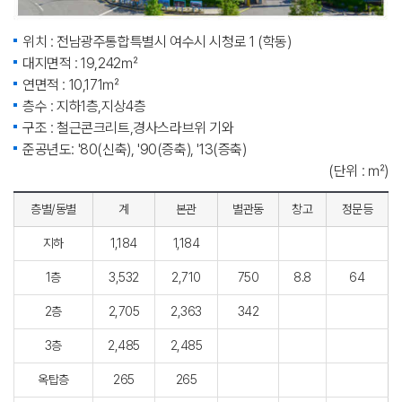
위치 : 전남광주통합특별시 여수시 시청로 1 (학동)
대지면적 : 19,242㎡
연면적 : 10,171㎡
층수 : 지하1층,지상4층
구조 : 철근콘크리트,경사스라브위 기와
준공년도: '80(신축), '90(증축), '13(증축)
(단위 : ㎡)
층별/동별
계
본관
별관동
창고
정문등
지하
1,184
1,184
1층
3,532
2,710
750
8.8
64
2층
2,705
2,363
342
3층
2,485
2,485
옥탑층
265
265