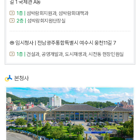
길 1 국제관 A동
1층 |
섬박람회지원과, 섬박람회대책과
2층 |
섬박람회지원단장실
⑩ 임시청사 | 전남광주통합특별시 여수시 웅천11길 7
1층 |
건설과, 공영개발과, 도시재생과, 시전동 현장민원실
본청사