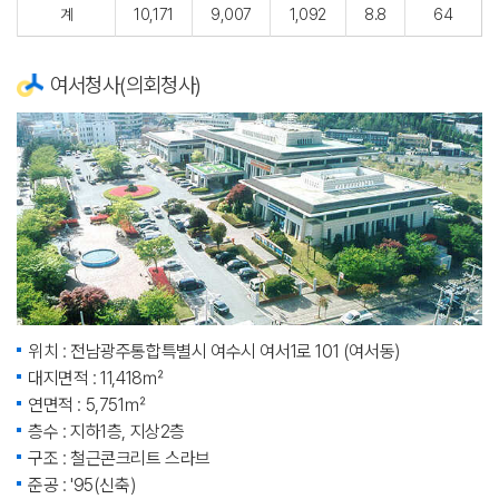
계
10,171
9,007
1,092
8.8
64
여서청사(의회청사)
위치 : 전남광주통합특별시 여수시 여서1로 101 (여서동)
대지면적 : 11,418㎡
연면적 : 5,751㎡
층수 : 지하1층, 지상2층
구조 : 철근콘크리트 스라브
준공 : '95(신축)