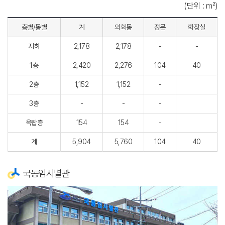
(단위 : ㎡)
층별/동별
계
의회동
정문
화장실
지하
2,178
2,178
-
-
1층
2,420
2,276
104
40
2층
1,152
1,152
-
3층
-
-
-
옥탑층
154
154
-
계
5,904
5,760
104
40
국동임시별관