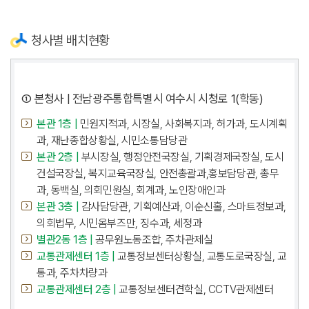
청사별 배치현황
① 본청사 | 전남광주통합특별시 여수시 시청로 1(학동)
본관 1층 |
민원지적과, 시장실, 사회복지과, 허가과, 도시계획
과, 재난종합상황실, 시민소통담당관
본관 2층 |
부시장실, 행정안전국장실, 기획경제국장실, 도시
건설국장실, 복지교육국장실, 안전총괄과,홍보담당관, 총무
과, 동백실, 의회민원실, 회계과, 노인장애인과
본관 3층 |
감사담당관, 기획예산과, 이순신홀, 스마트정보과,
의회법무, 시민옴부즈만, 징수과, 세정과
별관2동 1층 |
공무원노동조합, 주차관제실
교통관제센터 1층 |
교통정보센터상황실, 교통도로국장실, 교
통과, 주차차량과
교통관제센터 2층 |
교통정보센터견학실, CCTV관제센터