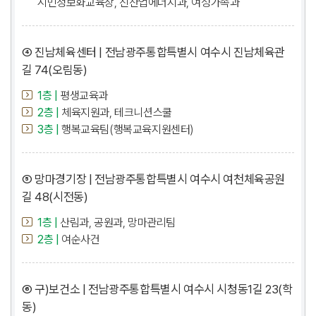
시민정보화교육장, 신산업에너지과, 여성가족과
④ 진남체육센터 | 전남광주통합특별시 여수시 진남체육관
길 74(오림동)
1층 |
평생교육과
2층 |
체육지원과, 테크니션스쿨
3층 |
행복교육팀(행복교육지원센터)
⑤ 망마경기장 | 전남광주통합특별시 여수시 여천체육공원
길 48(시전동)
1층 |
산림과, 공원과, 망마관리팀
2층 |
여순사건
⑥ 구)보건소 | 전남광주통합특별시 여수시 시청동1길 23(학
동)