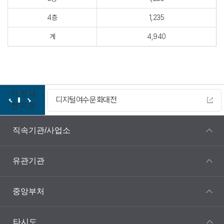
4층
1,235
계
4,940
이
정
다
디지털여수문화대전
전
지
음
직속기관/사업소
유관기관
중앙부처
타시도