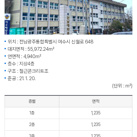
위치 : 전남광주통합특별시 여수시 신월로 648
대지면적 : 55,972.24㎡
연면적 : 4,940㎡
층수 : 지상4층
구조 : 철근콘크리트조
준공 : 21. 1. 20.
(단위 : ㎡)
층별
면적
1층
1,235
2층
1,235
3층
1,235