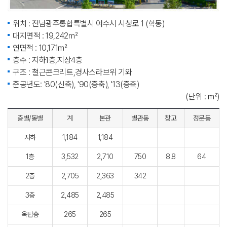
위치 : 전남광주통합특별시 여수시 시청로 1 (학동)
대지면적 : 19,242㎡
연면적 : 10,171㎡
층수 : 지하1층,지상4층
구조 : 철근콘크리트,경사스라브위 기와
준공년도: '80(신축), '90(증축), '13(증축)
(단위 : ㎡)
층별/동별
계
본관
별관동
창고
정문등
지하
1,184
1,184
1층
3,532
2,710
750
8.8
64
2층
2,705
2,363
342
3층
2,485
2,485
옥탑층
265
265