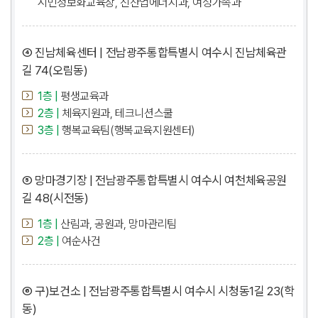
시민정보화교육장, 신산업에너지과, 여성가족과
④ 진남체육센터 | 전남광주통합특별시 여수시 진남체육관
길 74(오림동)
1층 |
평생교육과
2층 |
체육지원과, 테크니션스쿨
3층 |
행복교육팀(행복교육지원센터)
⑤ 망마경기장 | 전남광주통합특별시 여수시 여천체육공원
길 48(시전동)
1층 |
산림과, 공원과, 망마관리팀
2층 |
여순사건
⑥ 구)보건소 | 전남광주통합특별시 여수시 시청동1길 23(학
동)