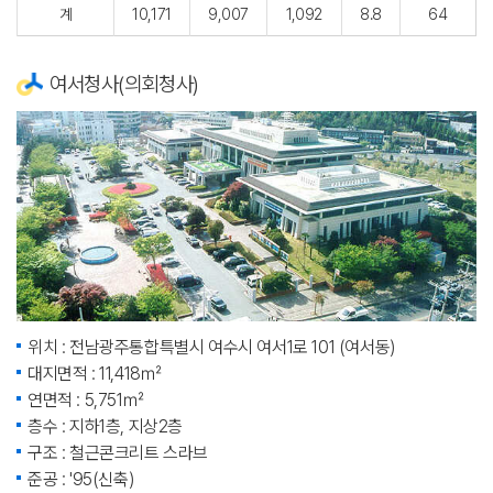
계
10,171
9,007
1,092
8.8
64
여서청사(의회청사)
위치 : 전남광주통합특별시 여수시 여서1로 101 (여서동)
대지면적 : 11,418㎡
연면적 : 5,751㎡
층수 : 지하1층, 지상2층
구조 : 철근콘크리트 스라브
준공 : '95(신축)