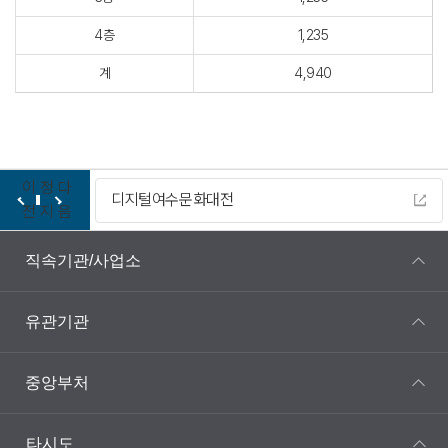
4층
1,235
계
4,940
이
정
다
디지털여수문화대전
전
지
음
직속기관/사업소
유관기관
중앙부처
타시도