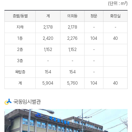
(단위 : ㎡)
층별/동별
계
의회동
정문
화장실
지하
2,178
2,178
-
-
1층
2,420
2,276
104
40
2층
1,152
1,152
-
3층
-
-
-
옥탑층
154
154
-
계
5,904
5,760
104
40
국동임시별관