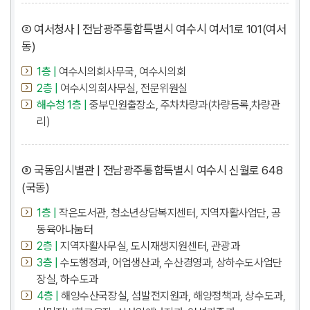
② 여서청사 | 전남광주통합특별시 여수시 여서1로 101(여서
동)
1층 |
여수시의회사무국, 여수시의회
2층 |
여수시의회사무실, 전문위원실
해수청 1층 |
중부민원출장소, 주차차량과(차량등록,차량관
리)
③ 국동임시별관 | 전남광주통합특별시 여수시 신월로 648
(국동)
1층 |
작은도서관, 청소년상담복지센터, 지역자활사업단, 공
동육아나눔터
2층 |
지역자활사무실, 도시재생지원센터, 관광과
3층 |
수도행정과, 어업생산과, 수산경영과, 상하수도사업단
장실, 하수도과
4층 |
해양수산국장실, 섬발전지원과, 해양정책과, 상수도과,