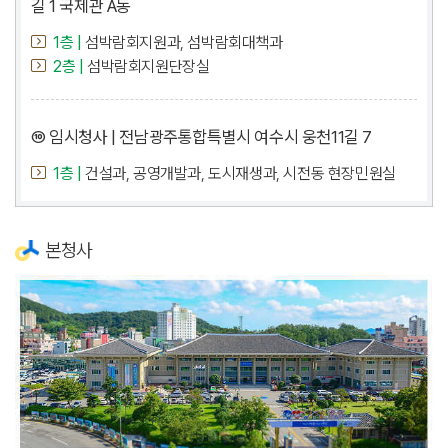
길 1 국제관 A동
1층 |
섬박람회지원과, 섬박람회대책과
2층 |
섬박람회지원단장실
⑩ 임시청사 | 전남광주통합특별시 여수시 웅천11길 7
1층 |
건설과, 공영개발과, 도시재생과, 시전동 현장민원실
본청사