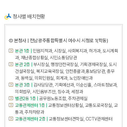
청사별 배치현황
① 본청사 | 전남광주통합특별시 여수시 시청로 1(학동)
본관 1층 |
민원지적과, 시장실, 사회복지과, 허가과, 도시계획
과, 재난종합상황실, 시민소통담당관
본관 2층 |
부시장실, 행정안전국장실, 기획경제국장실, 도시
건설국장실, 복지교육국장실, 안전총괄과,홍보담당관, 총무
과, 동백실, 의회민원실, 회계과, 노인장애인과
본관 3층 |
감사담당관, 기획예산과, 이순신홀, 스마트정보과,
의회법무, 시민옴부즈만, 징수과, 세정과
별관2동 1층 |
공무원노동조합, 주차관제실
교통관제센터 1층 |
교통정보센터상황실, 교통도로국장실, 교
통과, 주차차량과
교통관제센터 2층 |
교통정보센터견학실, CCTV관제센터