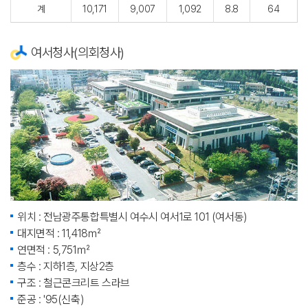
계
10,171
9,007
1,092
8.8
64
여서청사(의회청사)
위치 : 전남광주통합특별시 여수시 여서1로 101 (여서동)
대지면적 : 11,418㎡
연면적 : 5,751㎡
층수 : 지하1층, 지상2층
구조 : 철근콘크리트 스라브
준공 : '95(신축)