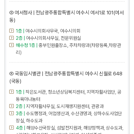
② 여서청사 | 전남광주통합특별시 여수시 여서1로 101(여서
동)
1층 |
여수시의회사무국, 여수시의회
2층 |
여수시의회사무실, 전문위원실
해수청 1층 |
중부민원출장소, 주차차량과(차량등록,차량관
리)
③ 국동임시별관 | 전남광주통합특별시 여수시 신월로 648
(국동)
1층 |
작은도서관, 청소년상담복지센터, 지역자활사업단, 공
동육아나눔터
2층 |
지역자활사무실, 도시재생지원센터, 관광과
3층 |
수도행정과, 어업생산과, 수산경영과, 상하수도사업단
장실, 하수도과
4층 |
해양수산국장실, 섬발전지원과, 해양정책과, 상수도과,