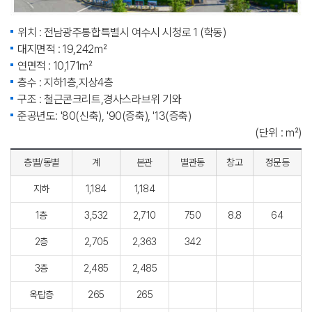
위치 : 전남광주통합특별시 여수시 시청로 1 (학동)
대지면적 : 19,242㎡
연면적 : 10,171㎡
층수 : 지하1층,지상4층
구조 : 철근콘크리트,경사스라브위 기와
준공년도: '80(신축), '90(증축), '13(증축)
(단위 : ㎡)
층별/동별
계
본관
별관동
창고
정문등
지하
1,184
1,184
1층
3,532
2,710
750
8.8
64
2층
2,705
2,363
342
3층
2,485
2,485
옥탑층
265
265