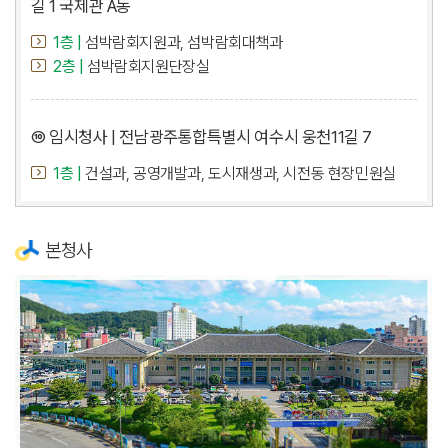
길 1 국제관 A동
1층 |
섬박람회지원과, 섬박람회대책과
2층 |
섬박람회지원단장실
⑩ 임시청사 | 전남광주통합특별시 여수시 웅천11길 7
1층 |
건설과, 공영개발과, 도시재생과, 시전동 현장민원실
본청사