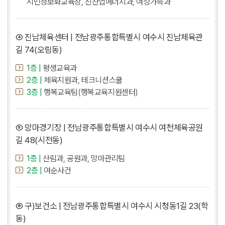
시민정보화교육장, 신산업에너지과, 여성가족과
④ 진남체육센터 | 전남광주통합특별시 여수시 진남체육관
길 74(오림동)
1층 |
평생교육과
2층 |
체육지원과, 테크니션스쿨
3층 |
행복교육팀(행복교육지원센터)
⑤ 망마경기장 | 전남광주통합특별시 여수시 여천체육공원
길 48(시전동)
1층 |
산림과, 공원과, 망마관리팀
2층 |
여순사건
⑥ 구)보건소 | 전남광주통합특별시 여수시 시청동1길 23(학
동)