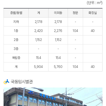
(단위 : ㎡)
층별/동별
계
의회동
정문
화장실
지하
2,178
2,178
-
-
1층
2,420
2,276
104
40
2층
1,152
1,152
-
3층
-
-
-
옥탑층
154
154
-
계
5,904
5,760
104
40
국동임시별관