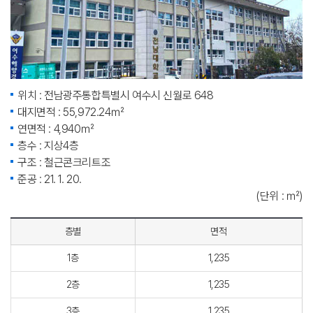
위치 : 전남광주통합특별시 여수시 신월로 648
대지면적 : 55,972.24㎡
연면적 : 4,940㎡
층수 : 지상4층
구조 : 철근콘크리트조
준공 : 21. 1. 20.
(단위 : ㎡)
층별
면적
1층
1,235
2층
1,235
3층
1,235