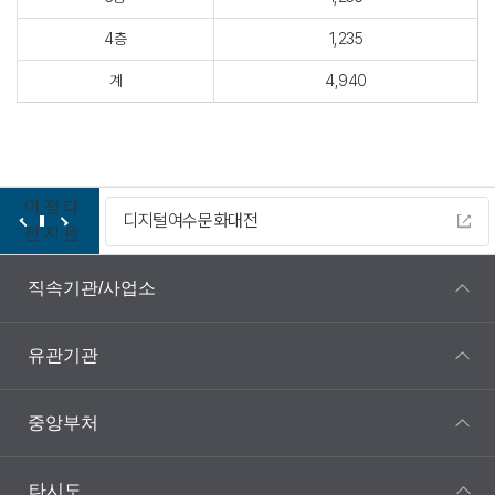
4층
1,235
계
4,940
이
정
다
디지털여수문화대전
전
지
음
직속기관/사업소
유관기관
중앙부처
타시도