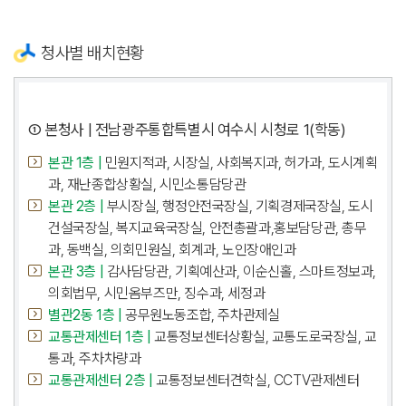
청사별 배치현황
① 본청사 | 전남광주통합특별시 여수시 시청로 1(학동)
본관 1층 |
민원지적과, 시장실, 사회복지과, 허가과, 도시계획
과, 재난종합상황실, 시민소통담당관
본관 2층 |
부시장실, 행정안전국장실, 기획경제국장실, 도시
건설국장실, 복지교육국장실, 안전총괄과,홍보담당관, 총무
과, 동백실, 의회민원실, 회계과, 노인장애인과
본관 3층 |
감사담당관, 기획예산과, 이순신홀, 스마트정보과,
의회법무, 시민옴부즈만, 징수과, 세정과
별관2동 1층 |
공무원노동조합, 주차관제실
교통관제센터 1층 |
교통정보센터상황실, 교통도로국장실, 교
통과, 주차차량과
교통관제센터 2층 |
교통정보센터견학실, CCTV관제센터