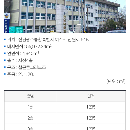
위치 : 전남광주통합특별시 여수시 신월로 648
대지면적 : 55,972.24㎡
연면적 : 4,940㎡
층수 : 지상4층
구조 : 철근콘크리트조
준공 : 21. 1. 20.
(단위 : ㎡)
층별
면적
1층
1,235
2층
1,235
3층
1,235