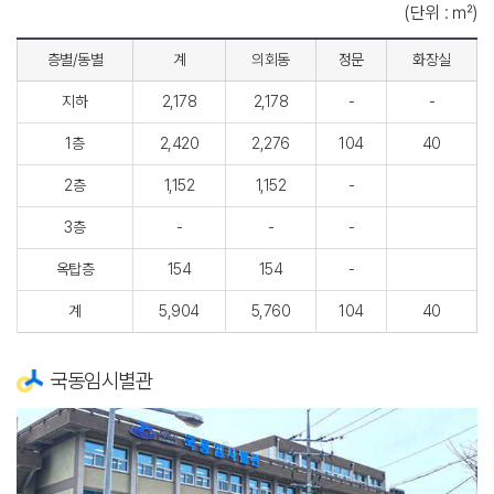
(단위 : ㎡)
층별/동별
계
의회동
정문
화장실
지하
2,178
2,178
-
-
1층
2,420
2,276
104
40
2층
1,152
1,152
-
3층
-
-
-
옥탑층
154
154
-
계
5,904
5,760
104
40
국동임시별관