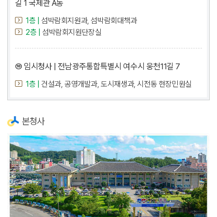
길 1 국제관 A동
1층 |
섬박람회지원과, 섬박람회대책과
2층 |
섬박람회지원단장실
⑩ 임시청사 | 전남광주통합특별시 여수시 웅천11길 7
1층 |
건설과, 공영개발과, 도시재생과, 시전동 현장민원실
본청사