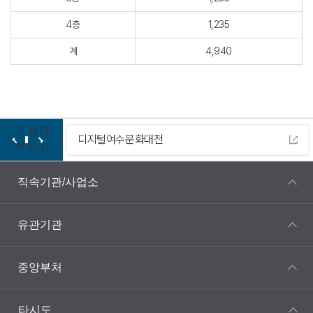
4층
1,235
계
4,940
이
정
다
디지털여수문화대전
전
지
음
직속기관/사업소
유관기관
중앙부처
타시도