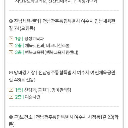
시민정보화교육장, 신산업에너지과, 여성가족과
④ 진남체육센터 | 전남광주통합특별시 여수시 진남체육관
길 74(오림동)
1층 |
평생교육과
2층 |
체육지원과, 테크니션스쿨
3층 |
행복교육팀(행복교육지원센터)
⑤ 망마경기장 | 전남광주통합특별시 여수시 여천체육공원
길 48(시전동)
1층 |
산림과, 공원과, 망마관리팀
2층 |
여순사건
⑥ 구)보건소 | 전남광주통합특별시 여수시 시청동1길 23(학
동)