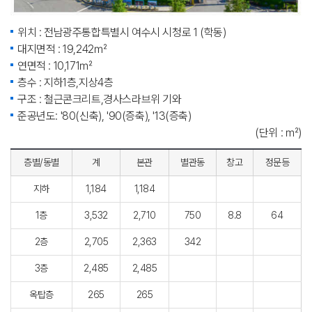
위치 : 전남광주통합특별시 여수시 시청로 1 (학동)
대지면적 : 19,242㎡
연면적 : 10,171㎡
층수 : 지하1층,지상4층
구조 : 철근콘크리트,경사스라브위 기와
준공년도: '80(신축), '90(증축), '13(증축)
(단위 : ㎡)
층별/동별
계
본관
별관동
창고
정문등
지하
1,184
1,184
1층
3,532
2,710
750
8.8
64
2층
2,705
2,363
342
3층
2,485
2,485
옥탑층
265
265