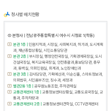
청사별 배치현황
① 본청사 | 전남광주통합특별시 여수시 시청로 1(학동)
본관 1층 |
민원지적과, 시장실, 사회복지과, 허가과, 도시계획
과, 재난종합상황실, 시민소통담당관
본관 2층 |
부시장실, 행정안전국장실, 기획경제국장실, 도시
건설국장실, 복지교육국장실, 안전총괄과,홍보담당관, 총무
과, 동백실, 의회민원실, 회계과, 노인장애인과
본관 3층 |
감사담당관, 기획예산과, 이순신홀, 스마트정보과,
의회법무, 시민옴부즈만, 징수과, 세정과
별관2동 1층 |
공무원노동조합, 주차관제실
교통관제센터 1층 |
교통정보센터상황실, 교통도로국장실, 교
통과, 주차차량과
교통관제센터 2층 |
교통정보센터견학실, CCTV관제센터