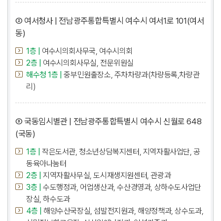
② 여서청사 | 전남광주통합특별시 여수시 여서1로 101(여서
동)
1층 |
여수시의회사무국, 여수시의회
2층 |
여수시의회사무실, 전문위원실
해수청 1층 |
중부민원출장소, 주차차량과(차량등록,차량관
리)
③ 국동임시별관 | 전남광주통합특별시 여수시 신월로 648
(국동)
1층 |
작은도서관, 청소년상담복지센터, 지역자활사업단, 공
동육아나눔터
2층 |
지역자활사무실, 도시재생지원센터, 관광과
3층 |
수도행정과, 어업생산과, 수산경영과, 상하수도사업단
장실, 하수도과
4층 |
해양수산국장실, 섬발전지원과, 해양정책과, 상수도과,