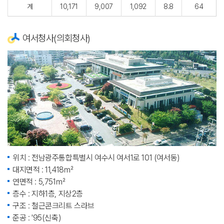
계
10,171
9,007
1,092
8.8
64
여서청사(의회청사)
위치 : 전남광주통합특별시 여수시 여서1로 101 (여서동)
대지면적 : 11,418㎡
연면적 : 5,751㎡
층수 : 지하1층, 지상2층
구조 : 철근콘크리트 스라브
준공 : '95(신축)