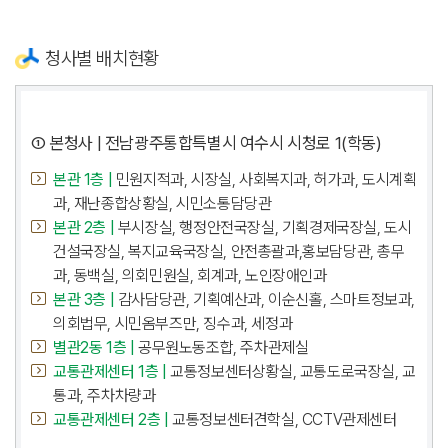
청사별 배치현황
① 본청사 | 전남광주통합특별시 여수시 시청로 1(학동)
본관 1층 |
민원지적과, 시장실, 사회복지과, 허가과, 도시계획
과, 재난종합상황실, 시민소통담당관
본관 2층 |
부시장실, 행정안전국장실, 기획경제국장실, 도시
건설국장실, 복지교육국장실, 안전총괄과,홍보담당관, 총무
과, 동백실, 의회민원실, 회계과, 노인장애인과
본관 3층 |
감사담당관, 기획예산과, 이순신홀, 스마트정보과,
의회법무, 시민옴부즈만, 징수과, 세정과
별관2동 1층 |
공무원노동조합, 주차관제실
교통관제센터 1층 |
교통정보센터상황실, 교통도로국장실, 교
통과, 주차차량과
교통관제센터 2층 |
교통정보센터견학실, CCTV관제센터