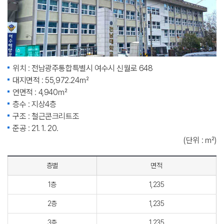
위치 : 전남광주통합특별시 여수시 신월로 648
대지면적 : 55,972.24㎡
연면적 : 4,940㎡
층수 : 지상4층
구조 : 철근콘크리트조
준공 : 21. 1. 20.
(단위 : ㎡)
층별
면적
1층
1,235
2층
1,235
3층
1,235