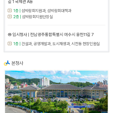
길 1 국제관 A동
1층 |
섬박람회지원과, 섬박람회대책과
2층 |
섬박람회지원단장실
⑩ 임시청사 | 전남광주통합특별시 여수시 웅천11길 7
1층 |
건설과, 공영개발과, 도시재생과, 시전동 현장민원실
본청사