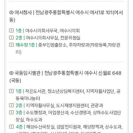
② 여서청사 | 전남광주통합특별시 여수시 여서1로 101(여서
동)
1층 |
여수시의회사무국, 여수시의회
2층 |
여수시의회사무실, 전문위원실
해수청 1층 |
중부민원출장소, 주차차량과(차량등록,차량관
리)
③ 국동임시별관 | 전남광주통합특별시 여수시 신월로 648
(국동)
1층 |
작은도서관, 청소년상담복지센터, 지역자활사업단, 공
동육아나눔터
2층 |
지역자활사무실, 도시재생지원센터, 관광과
3층 |
수도행정과, 어업생산과, 수산경영과, 상하수도사업단
장실, 하수도과
4층 |
해양수산국장실, 섬발전지원과, 해양정책과, 상수도과,