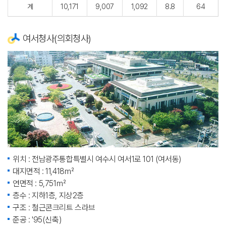
계
10,171
9,007
1,092
8.8
64
여서청사(의회청사)
위치 : 전남광주통합특별시 여수시 여서1로 101 (여서동)
대지면적 : 11,418㎡
연면적 : 5,751㎡
층수 : 지하1층, 지상2층
구조 : 철근콘크리트 스라브
준공 : '95(신축)