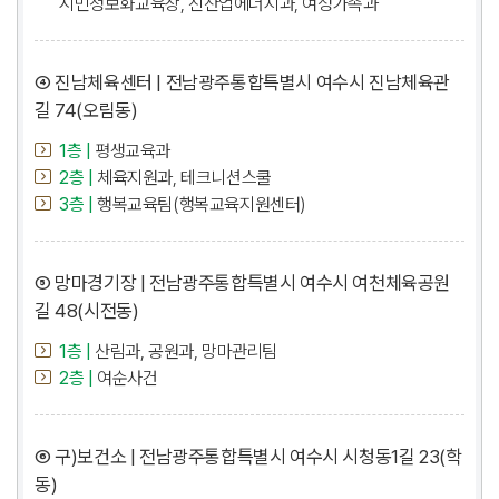
시민정보화교육장, 신산업에너지과, 여성가족과
④ 진남체육센터 | 전남광주통합특별시 여수시 진남체육관
길 74(오림동)
1층 |
평생교육과
2층 |
체육지원과, 테크니션스쿨
3층 |
행복교육팀(행복교육지원센터)
⑤ 망마경기장 | 전남광주통합특별시 여수시 여천체육공원
길 48(시전동)
1층 |
산림과, 공원과, 망마관리팀
2층 |
여순사건
⑥ 구)보건소 | 전남광주통합특별시 여수시 시청동1길 23(학
동)