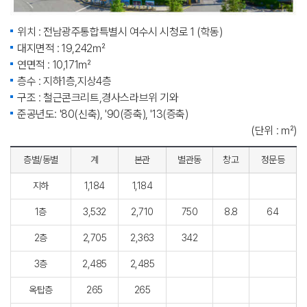
위치 : 전남광주통합특별시 여수시 시청로 1 (학동)
대지면적 : 19,242㎡
연면적 : 10,171㎡
층수 : 지하1층,지상4층
구조 : 철근콘크리트,경사스라브위 기와
준공년도: '80(신축), '90(증축), '13(증축)
(단위 : ㎡)
층별/동별
계
본관
별관동
창고
정문등
지하
1,184
1,184
1층
3,532
2,710
750
8.8
64
2층
2,705
2,363
342
3층
2,485
2,485
옥탑층
265
265