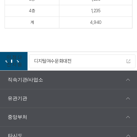
4층
1,235
계
4,940
이
정
다
디지털여수문화대전
전
지
음
직속기관/사업소
유관기관
중앙부처
타시도