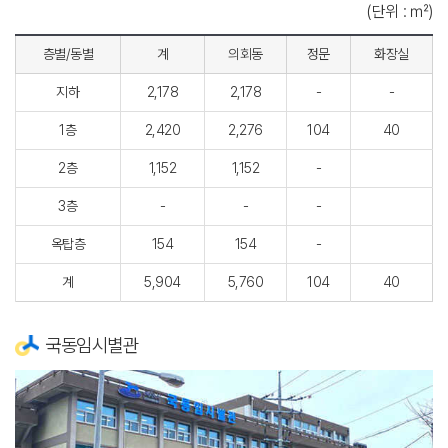
(단위 : ㎡)
층별/동별
계
의회동
정문
화장실
지하
2,178
2,178
-
-
1층
2,420
2,276
104
40
2층
1,152
1,152
-
3층
-
-
-
옥탑층
154
154
-
계
5,904
5,760
104
40
국동임시별관