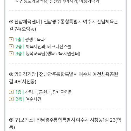
시민정보화교육장, 신산업에너지과, 여성가족과
④ 진남체육센터 | 전남광주통합특별시 여수시 진남체육관
길 74(오림동)
1층 |
평생교육과
2층 |
체육지원과, 테크니션스쿨
3층 |
행복교육팀(행복교육지원센터)
⑤ 망마경기장 | 전남광주통합특별시 여수시 여천체육공원
길 48(시전동)
1층 |
산림과, 공원과, 망마관리팀
2층 |
여순사건
⑥ 구)보건소 | 전남광주통합특별시 여수시 시청동1길 23(학
동)