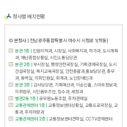
청사별 배치현황
① 본청사 | 전남광주통합특별시 여수시 시청로 1(학동)
본관 1층 |
민원지적과, 시장실, 사회복지과, 허가과, 도시계획
과, 재난종합상황실, 시민소통담당관
본관 2층 |
부시장실, 행정안전국장실, 기획경제국장실, 도시
건설국장실, 복지교육국장실, 안전총괄과,홍보담당관, 총무
과, 동백실, 의회민원실, 회계과, 노인장애인과
본관 3층 |
감사담당관, 기획예산과, 이순신홀, 스마트정보과,
의회법무, 시민옴부즈만, 징수과, 세정과
별관2동 1층 |
공무원노동조합, 주차관제실
교통관제센터 1층 |
교통정보센터상황실, 교통도로국장실, 교
통과, 주차차량과
교통관제센터 2층 |
교통정보센터견학실, CCTV관제센터