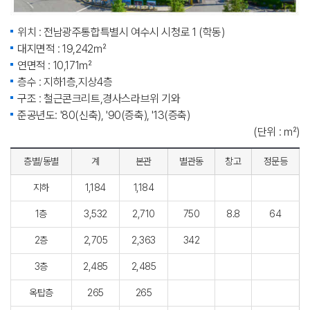
위치 : 전남광주통합특별시 여수시 시청로 1 (학동)
대지면적 : 19,242㎡
연면적 : 10,171㎡
층수 : 지하1층,지상4층
구조 : 철근콘크리트,경사스라브위 기와
준공년도: '80(신축), '90(증축), '13(증축)
(단위 : ㎡)
층별/동별
계
본관
별관동
창고
정문등
지하
1,184
1,184
1층
3,532
2,710
750
8.8
64
2층
2,705
2,363
342
3층
2,485
2,485
옥탑층
265
265