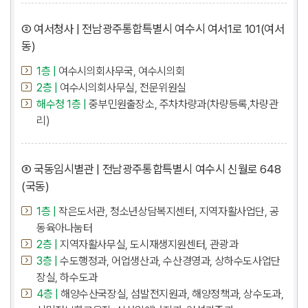
② 여서청사 | 전남광주통합특별시 여수시 여서1로 101(여서
동)
1층 |
여수시의회사무국, 여수시의회
2층 |
여수시의회사무실, 전문위원실
해수청 1층 |
중부민원출장소, 주차차량과(차량등록,차량관
리)
③ 국동임시별관 | 전남광주통합특별시 여수시 신월로 648
(국동)
1층 |
작은도서관, 청소년상담복지센터, 지역자활사업단, 공
동육아나눔터
2층 |
지역자활사무실, 도시재생지원센터, 관광과
3층 |
수도행정과, 어업생산과, 수산경영과, 상하수도사업단
장실, 하수도과
4층 |
해양수산국장실, 섬발전지원과, 해양정책과, 상수도과,