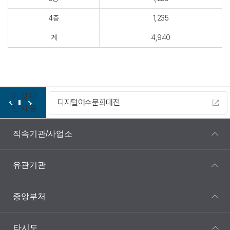
4층
1,235
계
4,940
이
정
다
디지털여수문화대전
전
지
음
직속기관/사업소
유관기관
중앙부처
타시도