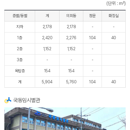
(단위 : ㎡)
층별/동별
계
의회동
정문
화장실
지하
2,178
2,178
-
-
1층
2,420
2,276
104
40
2층
1,152
1,152
-
3층
-
-
-
옥탑층
154
154
-
계
5,904
5,760
104
40
국동임시별관