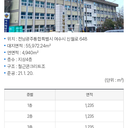
위치 : 전남광주통합특별시 여수시 신월로 648
대지면적 : 55,972.24㎡
연면적 : 4,940㎡
층수 : 지상4층
구조 : 철근콘크리트조
준공 : 21. 1. 20.
(단위 : ㎡)
층별
면적
1층
1,235
2층
1,235
3층
1,235