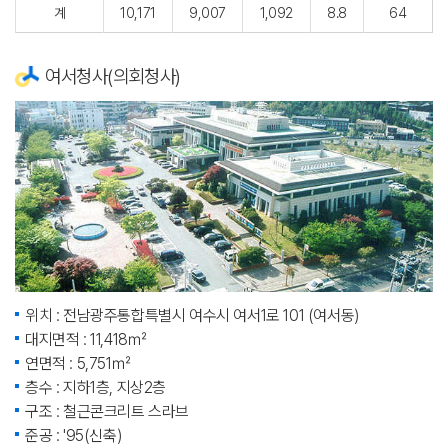
계
10,171
9,007
1,092
8.8
64
여서청사(의회청사)
위치 : 전남광주통합특별시 여수시 여서1로 101 (여서동)
대지면적 : 11,418㎡
연면적 : 5,751㎡
층수 : 지하1층, 지상2층
구조 : 철근콘크리트 스라브
준공 : '95(신축)