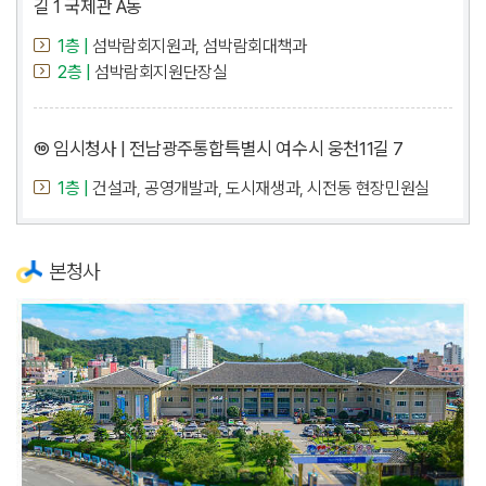
길 1 국제관 A동
1층 |
섬박람회지원과, 섬박람회대책과
2층 |
섬박람회지원단장실
⑩ 임시청사 | 전남광주통합특별시 여수시 웅천11길 7
1층 |
건설과, 공영개발과, 도시재생과, 시전동 현장민원실
본청사