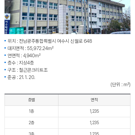
위치 : 전남광주통합특별시 여수시 신월로 648
대지면적 : 55,972.24㎡
연면적 : 4,940㎡
층수 : 지상4층
구조 : 철근콘크리트조
준공 : 21. 1. 20.
(단위 : ㎡)
층별
면적
1층
1,235
2층
1,235
3층
1,235