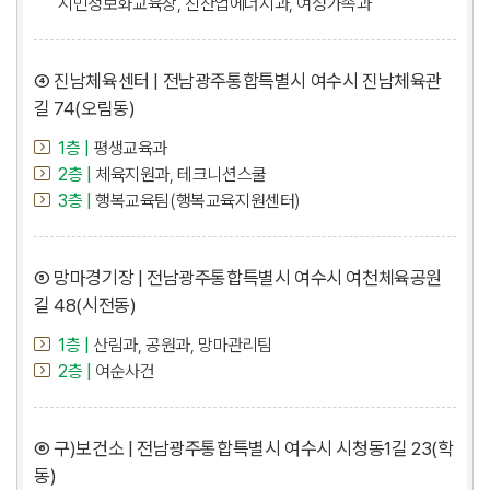
시민정보화교육장, 신산업에너지과, 여성가족과
④ 진남체육센터 | 전남광주통합특별시 여수시 진남체육관
길 74(오림동)
1층 |
평생교육과
2층 |
체육지원과, 테크니션스쿨
3층 |
행복교육팀(행복교육지원센터)
⑤ 망마경기장 | 전남광주통합특별시 여수시 여천체육공원
길 48(시전동)
1층 |
산림과, 공원과, 망마관리팀
2층 |
여순사건
⑥ 구)보건소 | 전남광주통합특별시 여수시 시청동1길 23(학
동)