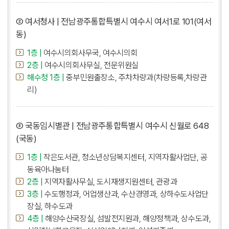
② 여서청사 | 전남광주통합특별시 여수시 여서1로 101(여서
동)
1층 |
여수시의회사무국, 여수시의회
2층 |
여수시의회사무실, 전문위원실
해수청 1층 |
중부민원출장소, 주차차량과(차량등록,차량관
리)
③ 국동임시별관 | 전남광주통합특별시 여수시 신월로 648
(국동)
1층 |
작은도서관, 청소년상담복지센터, 지역자활사업단, 공
동육아나눔터
2층 |
지역자활사무실, 도시재생지원센터, 관광과
3층 |
수도행정과, 어업생산과, 수산경영과, 상하수도사업단
장실, 하수도과
4층 |
해양수산국장실, 섬발전지원과, 해양정책과, 상수도과,