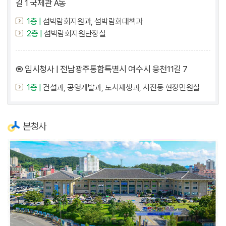
길 1 국제관 A동
1층 |
섬박람회지원과, 섬박람회대책과
2층 |
섬박람회지원단장실
⑩ 임시청사 | 전남광주통합특별시 여수시 웅천11길 7
1층 |
건설과, 공영개발과, 도시재생과, 시전동 현장민원실
본청사