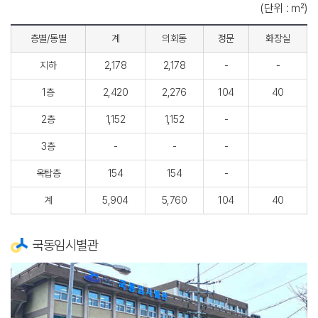
(단위 : ㎡)
층별/동별
계
의회동
정문
화장실
지하
2,178
2,178
-
-
1층
2,420
2,276
104
40
2층
1,152
1,152
-
3층
-
-
-
옥탑층
154
154
-
계
5,904
5,760
104
40
국동임시별관