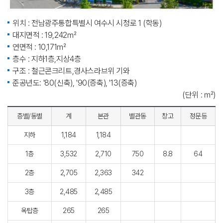
위치 : 전남광주통합특별시 여수시 시청로 1 (학동)
대지면적 : 19,242㎡
연면적 : 10,171㎡
층수 : 지하1층,지상4층
구조 : 철근콘크리트,경사스라브위 기와
준공년도: '80(신축), '90(증축), '13(증축)
(단위 : ㎡)
층별/동별
계
본관
별관동
창고
정문등
지하
1,184
1,184
1층
3,532
2,710
750
8.8
64
2층
2,705
2,363
342
3층
2,485
2,485
옥탑층
265
265