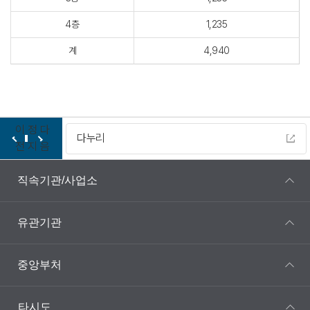
4층
1,235
계
4,940
이
정
다
다누리
전
지
음
직속기관/사업소
유관기관
중앙부처
타시도