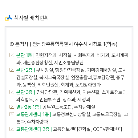
청사별 배치현황
① 본청사 | 전남광주통합특별시 여수시 시청로 1(학동)
본관 1층 |
민원지적과, 시장실, 사회복지과, 허가과, 도시계획
과, 재난종합상황실, 시민소통담당관
본관 2층 |
부시장실, 행정안전국장실, 기획경제국장실, 도시
건설국장실, 복지교육국장실, 안전총괄과,홍보담당관, 총무
과, 동백실, 의회민원실, 회계과, 노인장애인과
본관 3층 |
감사담당관, 기획예산과, 이순신홀, 스마트정보과,
의회법무, 시민옴부즈만, 징수과, 세정과
별관2동 1층 |
공무원노동조합, 주차관제실
교통관제센터 1층 |
교통정보센터상황실, 교통도로국장실, 교
통과, 주차차량과
교통관제센터 2층 |
교통정보센터견학실, CCTV관제센터