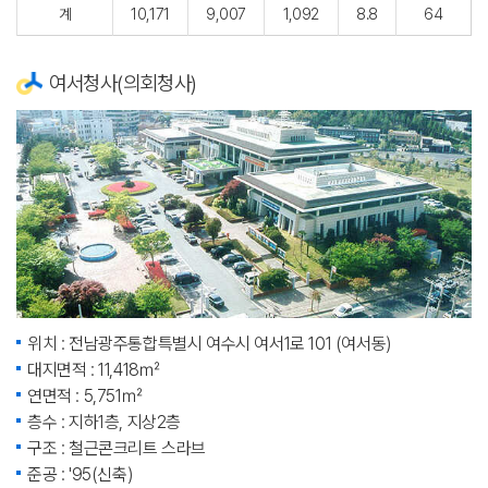
계
10,171
9,007
1,092
8.8
64
여서청사(의회청사)
위치 : 전남광주통합특별시 여수시 여서1로 101 (여서동)
대지면적 : 11,418㎡
연면적 : 5,751㎡
층수 : 지하1층, 지상2층
구조 : 철근콘크리트 스라브
준공 : '95(신축)