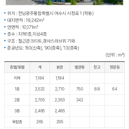
위치 : 전남광주통합특별시 여수시 시청로 1 (학동)
대지면적 : 19,242㎡
연면적 : 10,171㎡
층수 : 지하1층,지상4층
구조 : 철근콘크리트,경사스라브위 기와
준공년도: '80(신축), '90(증축), '13(증축)
(단위 : ㎡)
층별/동별
계
본관
별관동
창고
정문등
지하
1,184
1,184
1층
3,532
2,710
750
8.8
64
2층
2,705
2,363
342
3층
2,485
2,485
옥탑층
265
265