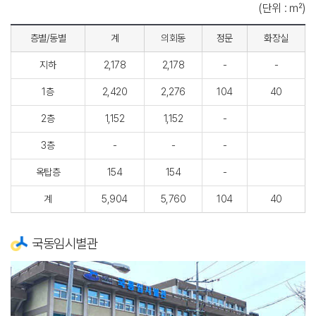
(단위 : ㎡)
층별/동별
계
의회동
정문
화장실
지하
2,178
2,178
-
-
1층
2,420
2,276
104
40
2층
1,152
1,152
-
3층
-
-
-
옥탑층
154
154
-
계
5,904
5,760
104
40
국동임시별관