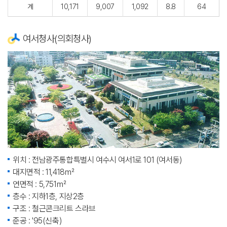
계
10,171
9,007
1,092
8.8
64
여서청사(의회청사)
위치 : 전남광주통합특별시 여수시 여서1로 101 (여서동)
대지면적 : 11,418㎡
연면적 : 5,751㎡
층수 : 지하1층, 지상2층
구조 : 철근콘크리트 스라브
준공 : '95(신축)