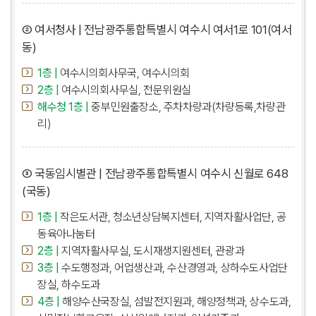
② 여서청사 | 전남광주통합특별시 여수시 여서1로 101(여서
동)
1층 |
여수시의회사무국, 여수시의회
2층 |
여수시의회사무실, 전문위원실
해수청 1층 |
중부민원출장소, 주차차량과(차량등록,차량관
리)
③ 국동임시별관 | 전남광주통합특별시 여수시 신월로 648
(국동)
1층 |
작은도서관, 청소년상담복지센터, 지역자활사업단, 공
동육아나눔터
2층 |
지역자활사무실, 도시재생지원센터, 관광과
3층 |
수도행정과, 어업생산과, 수산경영과, 상하수도사업단
장실, 하수도과
4층 |
해양수산국장실, 섬발전지원과, 해양정책과, 상수도과,