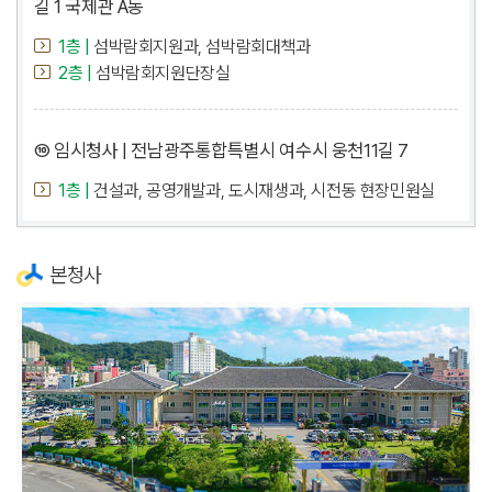
길 1 국제관 A동
1층 |
섬박람회지원과, 섬박람회대책과
2층 |
섬박람회지원단장실
⑩ 임시청사 | 전남광주통합특별시 여수시 웅천11길 7
1층 |
건설과, 공영개발과, 도시재생과, 시전동 현장민원실
본청사