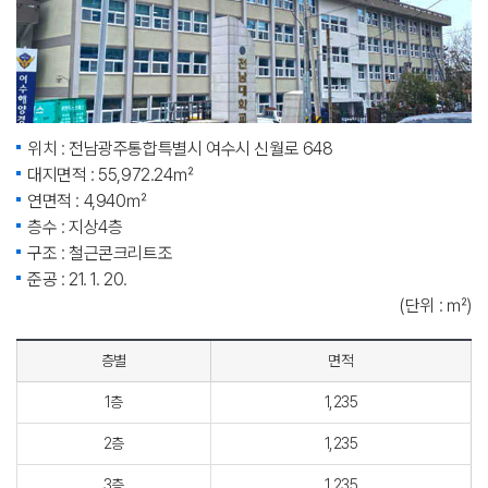
위치 : 전남광주통합특별시 여수시 신월로 648
대지면적 : 55,972.24㎡
연면적 : 4,940㎡
층수 : 지상4층
구조 : 철근콘크리트조
준공 : 21. 1. 20.
(단위 : ㎡)
층별
면적
1층
1,235
2층
1,235
3층
1,235