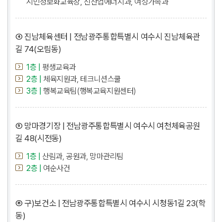
시민정보화교육장, 신산업에너지과, 여성가족과
④ 진남체육센터 | 전남광주통합특별시 여수시 진남체육관
길 74(오림동)
1층 |
평생교육과
2층 |
체육지원과, 테크니션스쿨
3층 |
행복교육팀(행복교육지원센터)
⑤ 망마경기장 | 전남광주통합특별시 여수시 여천체육공원
길 48(시전동)
1층 |
산림과, 공원과, 망마관리팀
2층 |
여순사건
⑥ 구)보건소 | 전남광주통합특별시 여수시 시청동1길 23(학
동)