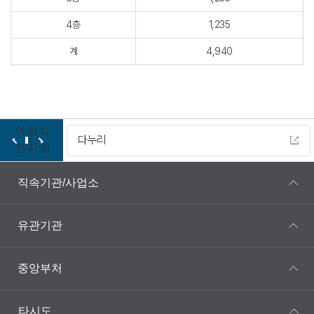
4층
1,235
계
4,940
이
정
다
다누리
전
지
음
직속기관/사업소
유관기관
중앙부처
타시도