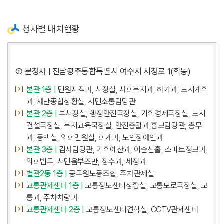
청사별 배치현황
① 본청사 | 전남광주통합특별시 여수시 시청로 1(학동)
본관 1층 |
민원지적과, 시장실, 사회복지과, 허가과, 도시계획
과, 재난종합상황실, 시민소통담당관
본관 2층 |
부시장실, 행정안전국장실, 기획경제국장실, 도시
건설국장실, 복지교육국장실, 안전총괄과,홍보담당관, 총무
과, 동백실, 의회민원실, 회계과, 노인장애인과
본관 3층 |
감사담당관, 기획예산과, 이순신홀, 스마트정보과,
의회법무, 시민옴부즈만, 징수과, 세정과
별관2동 1층 |
공무원노동조합, 주차관제실
교통관제센터 1층 |
교통정보센터상황실, 교통도로국장실, 교
통과, 주차차량과
교통관제센터 2층 |
교통정보센터견학실, CCTV관제센터