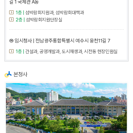
길 1 국제관 A동
1층 |
섬박람회지원과, 섬박람회대책과
2층 |
섬박람회지원단장실
⑩ 임시청사 | 전남광주통합특별시 여수시 웅천11길 7
1층 |
건설과, 공영개발과, 도시재생과, 시전동 현장민원실
본청사