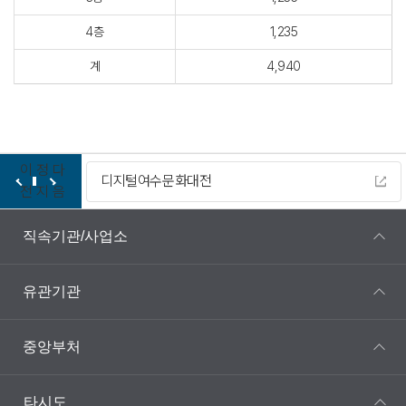
4층
1,235
계
4,940
이
정
다
디지털여수문화대전
전
지
음
직속기관/사업소
유관기관
중앙부처
타시도