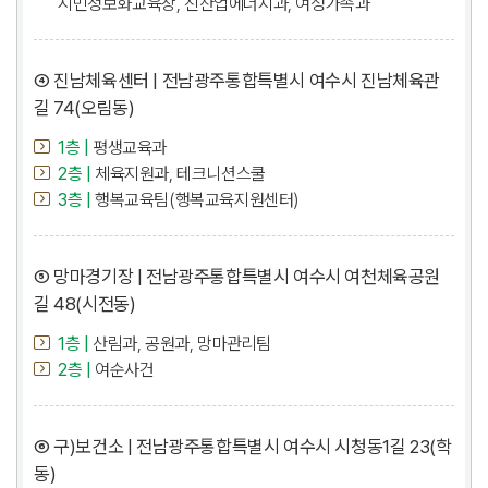
시민정보화교육장, 신산업에너지과, 여성가족과
④ 진남체육센터 | 전남광주통합특별시 여수시 진남체육관
길 74(오림동)
1층 |
평생교육과
2층 |
체육지원과, 테크니션스쿨
3층 |
행복교육팀(행복교육지원센터)
⑤ 망마경기장 | 전남광주통합특별시 여수시 여천체육공원
길 48(시전동)
1층 |
산림과, 공원과, 망마관리팀
2층 |
여순사건
⑥ 구)보건소 | 전남광주통합특별시 여수시 시청동1길 23(학
동)