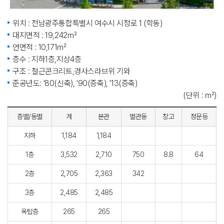
위치 : 전남광주통합특별시 여수시 시청로 1 (학동)
대지면적 : 19,242㎡
연면적 : 10,171㎡
층수 : 지하1층,지상4층
구조 : 철근콘크리트,경사스라브위 기와
준공년도: '80(신축), '90(증축), '13(증축)
(단위 : ㎡)
층별/동별
계
본관
별관동
창고
정문등
지하
1,184
1,184
1층
3,532
2,710
750
8.8
64
2층
2,705
2,363
342
3층
2,485
2,485
옥탑층
265
265