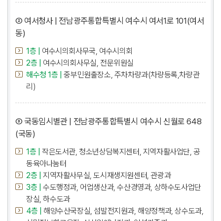
② 여서청사 | 전남광주통합특별시 여수시 여서1로 101(여서
동)
1층 |
여수시의회사무국, 여수시의회
2층 |
여수시의회사무실, 전문위원실
해수청 1층 |
중부민원출장소, 주차차량과(차량등록,차량관
리)
③ 국동임시별관 | 전남광주통합특별시 여수시 신월로 648
(국동)
1층 |
작은도서관, 청소년상담복지센터, 지역자활사업단, 공
동육아나눔터
2층 |
지역자활사무실, 도시재생지원센터, 관광과
3층 |
수도행정과, 어업생산과, 수산경영과, 상하수도사업단
장실, 하수도과
4층 |
해양수산국장실, 섬발전지원과, 해양정책과, 상수도과,