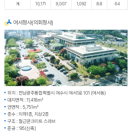
계
10,171
9,007
1,092
8.8
64
여서청사(의회청사)
위치 : 전남광주통합특별시 여수시 여서1로 101 (여서동)
대지면적 : 11,418㎡
연면적 : 5,751㎡
층수 : 지하1층, 지상2층
구조 : 철근콘크리트 스라브
준공 : '95(신축)