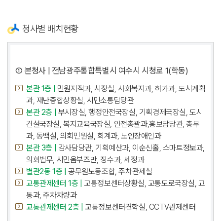
청사별 배치현황
① 본청사 | 전남광주통합특별시 여수시 시청로 1(학동)
본관 1층 |
민원지적과, 시장실, 사회복지과, 허가과, 도시계획
과, 재난종합상황실, 시민소통담당관
본관 2층 |
부시장실, 행정안전국장실, 기획경제국장실, 도시
건설국장실, 복지교육국장실, 안전총괄과,홍보담당관, 총무
과, 동백실, 의회민원실, 회계과, 노인장애인과
본관 3층 |
감사담당관, 기획예산과, 이순신홀, 스마트정보과,
의회법무, 시민옴부즈만, 징수과, 세정과
별관2동 1층 |
공무원노동조합, 주차관제실
교통관제센터 1층 |
교통정보센터상황실, 교통도로국장실, 교
통과, 주차차량과
교통관제센터 2층 |
교통정보센터견학실, CCTV관제센터