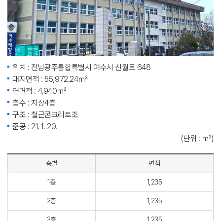
위치 : 전남광주통합특별시 여수시 신월로 648
대지면적 : 55,972.24㎡
연면적 : 4,940㎡
층수 : 지상4층
구조 : 철근콘크리트조
준공 : 21. 1. 20.
(단위 : ㎡)
층별
면적
1층
1,235
2층
1,235
3층
1,235