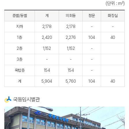
(단위 : ㎡)
층별/동별
계
의회동
정문
화장실
지하
2,178
2,178
-
-
1층
2,420
2,276
104
40
2층
1,152
1,152
-
3층
-
-
-
옥탑층
154
154
-
계
5,904
5,760
104
40
국동임시별관